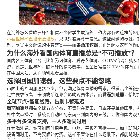
在海外怎么看欧洲杯？相信不少留学生或海外工作者都有过这样的经历
本看世界杯直播无法播放
，只能对着屏幕干着急。这些问题的根源，
制，享受中文解说的体育盛宴——而
番茄加速器
，正是解决这些问题
为什么海外看国内体育直播总是“不可播放”？
国内各大体育平台（比如腾讯体育、爱奇艺体育、CCTV5官网）购
说，还是追世界杯、欧洲杯的精彩赛事，甚至日常看CCTV5的体育
在中国大陆，从而顺利观看直播。
选择回国加速器，这些要点不能忽略
市面上的回国加速器不少，但要满足体育直播的需求，得看几个关键
定性要求很高，卡顿或断连都会影响观赛体验。而
番茄加速器
，恰好
全球节点+智能线路，告别卡顿延迟
番茄加速器
拥有全球节点分布，不管你在泰国、日本还是其他国家，
杯中文直播时，系统会自动匹配东南亚到国内的专线，让你和国内观
多平台多设备支持，一人多端同时用
作为海外党，你可能同时用手机、电脑、平板看直播——比如上班时用
设备同时用，不需要额外付费。这样不管你在什么场景下，都能随时