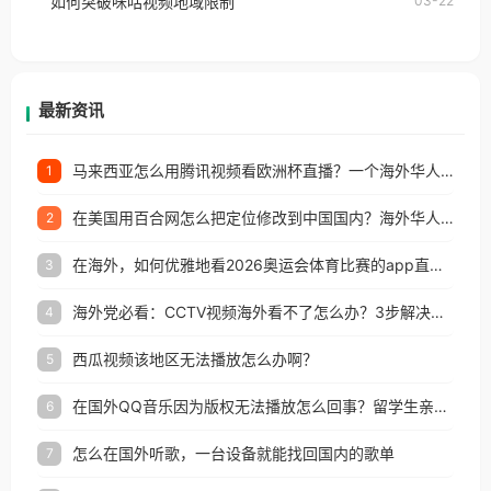
如何突破咪咕视频地域限制
03-22
户收听网易云音乐地区版权限制」的问题，无论人在
香港、澳门、台湾、美国、加拿大、澳大利亚、欧洲
等国家和地区工作、留学、定居等，都可以使用，不
再因地区和版权限制所困扰。
最新资讯
马来西亚怎么用腾讯视频看欧洲杯直播？一个海外华人的真实困扰与破解
1
在美国用百合网怎么把定位修改到中国国内？海外华人必备的回国加速指南
2
在海外，如何优雅地看2026奥运会体育比赛的app直播？
3
海外党必看：CCTV视频海外看不了怎么办？3步解决地区限制+追剧自由
4
西瓜视频该地区无法播放怎么办啊？
5
在国外QQ音乐因为版权无法播放怎么回事？留学生亲测有效的解决办法
6
怎么在国外听歌，一台设备就能找回国内的歌单
7