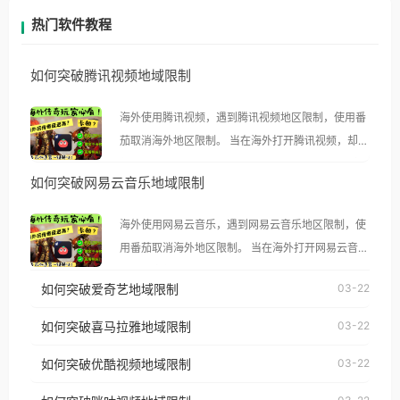
热门软件教程
如何突破腾讯视频地域限制
海外使用腾讯视频，遇到腾讯视频地区限制，使用番
茄取消海外地区限制。 当在海外打开腾讯视频，却突
然弹出“由于版权限制，您所在的地区无法播放”的提
如何突破网易云音乐地域限制
示语。 海外用户如香港、澳门、台湾、美国、加拿
大、澳大利亚、欧洲等国家和地区时，腾讯视频也会
海外使用网易云音乐，遇到网易云音乐地区限制，使
像其他音乐平台一样，出现地区及版权限制问题，且
用番茄取消海外地区限制。 当在海外打开网易云音
仅能在中国大陆地区播放。 遇到这个问题的朋友们，
乐，却突然弹出“由于版权限制，您所在的地区无法
使用番茄回国加速器，即可解决「海外用户收听腾讯
如何突破爱奇艺地域限制
03-22
播放”的提示语。 海外用户如香港、澳门、台湾、美
视频地区版权限制」的问题，无论人在香港、澳门、
国、加拿大、澳大利亚、欧洲等国家和地区时，网易
如何突破喜马拉雅地域限制
03-22
台湾、美国、加拿大、澳大利亚、欧洲等国家和地区
云音乐也会像其他音乐平台一样，出现地区及版权限
工作、留学、定居等，都可以使用，不再因地区和版
如何突破优酷视频地域限制
03-22
制问题，且仅能在中国大陆地区播放。 遇到这个问题
权限制所困扰。
的朋友们，使用番茄回国加速器，即可解决「海外用