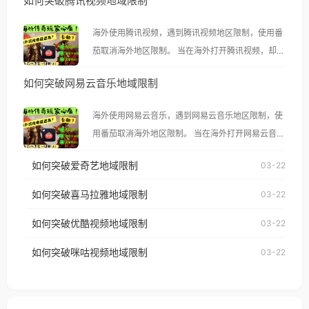
如何突破腾讯视频地域限制
海外使用腾讯视频，遇到腾讯视频地区限制，使用番
茄取消海外地区限制。 当在海外打开腾讯视频，却突
然弹出“由于版权限制，您所在的地区无法播放”的提
如何突破网易云音乐地域限制
示语。 海外用户如香港、澳门、台湾、美国、加拿
大、澳大利亚、欧洲等国家和地区时，腾讯视频也会
海外使用网易云音乐，遇到网易云音乐地区限制，使
像其他音乐平台一样，出现地区及版权限制问题，且
用番茄取消海外地区限制。 当在海外打开网易云音
仅能在中国大陆地区播放。 遇到这个问题的朋友们，
乐，却突然弹出“由于版权限制，您所在的地区无法
使用番茄回国加速器，即可解决「海外用户收听腾讯
如何突破爱奇艺地域限制
03-22
播放”的提示语。 海外用户如香港、澳门、台湾、美
视频地区版权限制」的问题，无论人在香港、澳门、
国、加拿大、澳大利亚、欧洲等国家和地区时，网易
如何突破喜马拉雅地域限制
03-22
台湾、美国、加拿大、澳大利亚、欧洲等国家和地区
云音乐也会像其他音乐平台一样，出现地区及版权限
工作、留学、定居等，都可以使用，不再因地区和版
如何突破优酷视频地域限制
03-22
制问题，且仅能在中国大陆地区播放。 遇到这个问题
权限制所困扰。
的朋友们，使用番茄回国加速器，即可解决「海外用
如何突破咪咕视频地域限制
03-22
户收听网易云音乐地区版权限制」的问题，无论人在
香港、澳门、台湾、美国、加拿大、澳大利亚、欧洲
等国家和地区工作、留学、定居等，都可以使用，不