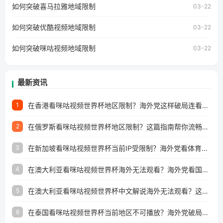
如何突破喜马拉雅地域限制
户收听网易云音乐地区版权限制」的问题，无论人在香港、
03-22
澳门、台湾、美国、加拿大、澳大利亚、欧洲等国家和地区
工作、留学、定居等，都可以使用，不再因地区和版权限制
如何突破优酷视频地域限制
03-22
所困扰。
如何突破咪咕视频地域限制
03-22
最新资讯
在香港看咪咕视频世界杯地区限制？海外党这样破局连看7天不卡顿！
1
在俄罗斯看咪咕视频世界杯地区限制？这篇指南帮你流畅看中文解说赛事
2
在新加坡看咪咕视频世界杯当前IP受限制？海外党看体育赛事的终极破局指南
3
在澳大利亚看咪咕视频世界杯海外无法观看？海外党看国内体育直播的终极解法
4
在澳大利亚看咪咕视频世界杯中文解说海外无法观看？这篇指南帮你搞定所有体育直播难题
5
在泰国看咪咕视频世界杯当前地区不可播放？海外党破局看中文解说赛事指南
6