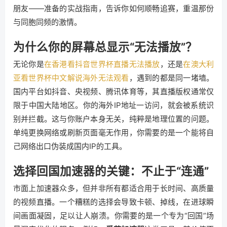
朋友——准备的实战指南，告诉你如何顺畅追赛，重温那份
与同胞同频的激情。
为什么你的屏幕总显示“无法播放”？
无论你是
在香港看抖音世界杯直播无法播放
，还是
在澳大利
亚看世界杯中文解说海外无法观看
，遇到的都是同一堵墙。
国内平台如抖音、央视频、腾讯体育等，其直播版权通常仅
限于中国大陆地区。你的海外IP地址一访问，就会被系统识
别并拦截。这与你账户本身无关，纯粹是地理位置的问题。
单纯更换网络或刷新页面毫无作用，你需要的是一个能将自
己网络出口伪装成国内IP的工具。
选择回国加速器的关键：不止于“连通”
市面上加速器众多，但并非所有都适合用于长时间、高质量
的视频直播。一个糟糕的选择会导致卡顿、掉线，在进球瞬
间画面凝固，足以让人崩溃。你需要的是一个专为“回国”场