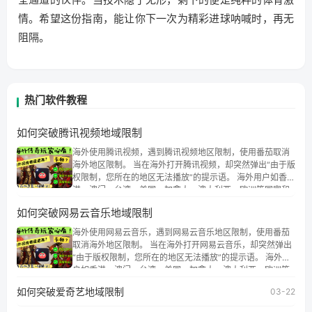
情。希望这份指南，能让你下一次为精彩进球呐喊时，再无
阻隔。
热门软件教程
如何突破腾讯视频地域限制
海外使用腾讯视频，遇到腾讯视频地区限制，使用番茄取消
海外地区限制。 当在海外打开腾讯视频，却突然弹出“由于版
权限制，您所在的地区无法播放”的提示语。 海外用户如香
港、澳门、台湾、美国、加拿大、澳大利亚、欧洲等国家和
地区时，腾讯视频也会像其他音乐平台一样，出现地区及版
如何突破网易云音乐地域限制
权限制问题，且仅能在中国大陆地区播放。 遇到这个问题的
朋友们，使用番茄回国加速器，即可解决「海外用户收听腾
海外使用网易云音乐，遇到网易云音乐地区限制，使用番茄
讯视频地区版权限制」的问题，无论人在香港、澳门、台
取消海外地区限制。 当在海外打开网易云音乐，却突然弹出
湾、美国、加拿大、澳大利亚、欧洲等国家和地区工作、留
“由于版权限制，您所在的地区无法播放”的提示语。 海外用
学、定居等，都可以使用，不再因地区和版权限制所困扰。
户如香港、澳门、台湾、美国、加拿大、澳大利亚、欧洲等
国家和地区时，网易云音乐也会像其他音乐平台一样，出现
如何突破爱奇艺地域限制
03-22
地区及版权限制问题，且仅能在中国大陆地区播放。 遇到这
个问题的朋友们，使用番茄回国加速器，即可解决「海外用