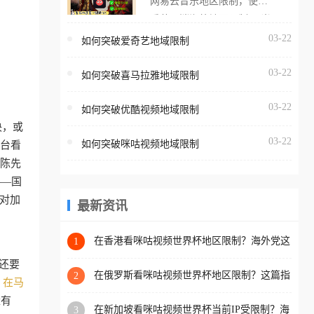
网易云音乐地区限制，使用
海外用户如香港、澳门、台
番茄取消海外地区限制。 当
湾、美国、加拿大、澳大利
在海外打开网易云音乐，却
03-22
如何突破爱奇艺地域限制
亚、欧洲等国家和地区时，
突然弹出“由于版权限制，您
腾讯视频也会像其他音乐平
03-22
所在的地区无法播放”的提示
如何突破喜马拉雅地域限制
台一样，出现地区及版权限
语。 海外用户如香港、澳
制问题，且仅能在中国大陆
03-22
如何突破优酷视频地域限制
门、台湾、美国、加拿大、
地区播放。 遇到这个问题的
决，或
澳大利亚、欧洲等国家和地
朋友们，使用番茄回国加速
03-22
如何突破咪咕视频地域限制
平台看
区时，网易云音乐也会像其
器，即可解决「海外用户收
人陈先
他音乐平台一样，出现地区
听腾讯视频地区版权限制」
——国
及版权限制问题，且仅能在
的问题，无论人在香港、澳
对加
中国大陆地区播放。 遇到这
最新资讯
门、台湾、美国、加拿大、
个问题的朋友们，使用番茄
澳大利亚、欧洲等国家和地
回国加速器，即可解决「海
在香港看咪咕视频世界杯地区限制？海外党这
1
区工作、留学、定居等，都
样破局连看7天不卡顿！
外用户收听网易云音乐地区
可以使用，不再因地区和版
还要
版权限制」的问题，无论人
在俄罗斯看咪咕视频世界杯地区限制？这篇指
2
权限制所困扰。
；
在马
南帮你流畅看中文解说赛事
在香港、澳门、台湾、美
量有
在新加坡看咪咕视频世界杯当前IP受限制？海
3
国、加拿大、澳大利亚、欧