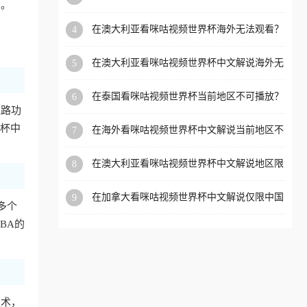
烦。
外党看体育赛事的终极破局指南
洲等国家和地区工作、留
在澳大利亚看咪咕视频世界杯海外无法观看？
4
学、定居等，都可以使用，
海外党看国内体育直播的终极解法
不再因地区和版权限制所困
在澳大利亚看咪咕视频世界杯中文解说海外无
5
扰。
法观看？这篇指南帮你搞定所有体育直播难题
在泰国看咪咕视频世界杯当前地区不可播放？
6
海外党破局看中文解说赛事指南
线路功
界杯中
在海外看咪咕视频世界杯中文解说当前地区不
7
可播放？这篇指南帮你搞定所有体育赛事直播
难题
在澳大利亚看咪咕视频世界杯中文解说地区限
8
制？这篇指南帮你搞定海外观赛难题
在加拿大看咪咕视频世界杯中文解说仅限中国
9
等多个
大陆？这篇指南帮你轻松解锁中文解说和赛事
直播
BA的
技术，