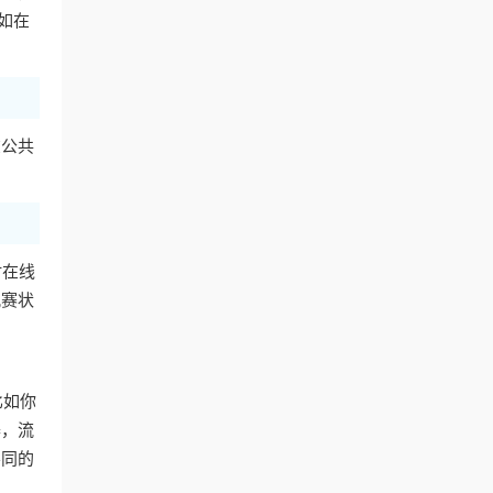
如在
在公共
时在线
观赛状
比如你
器，流
不同的