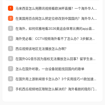
马来西亚怎么用腾讯视频看欧洲杯直播？一个海外华人的真实困扰与破解
1
在美国用百合网怎么把定位修改到中国国内？海外华人必备的回国加速指南
2
在海外，如何优雅地看2026奥运会体育比赛的app直播？
3
海外党必看：CCTV视频海外看不了怎么办？3步解决地区限制+追剧自由
4
西瓜视频该地区无法播放怎么办啊？
5
在国外QQ音乐因为版权无法播放怎么回事？留学生亲测有效的解决办法
6
怎么在国外听歌，一台设备就能找回国内的歌单
7
在国外用上游新闻很卡怎么办？3个实用技巧+1款加速器解决海外看国内内容难题
8
手机西瓜视频地区限制怎么解决的？海外看剧的隐形门与钥匙
9