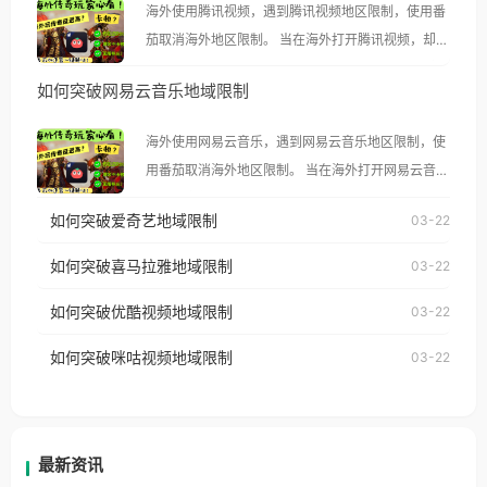
海外使用腾讯视频，遇到腾讯视频地区限制，使用番
茄取消海外地区限制。 当在海外打开腾讯视频，却突
然弹出“由于版权限制，您所在的地区无法播放”的提
如何突破网易云音乐地域限制
示语。 海外用户如香港、澳门、台湾、美国、加拿
大、澳大利亚、欧洲等国家和地区时，腾讯视频也会
海外使用网易云音乐，遇到网易云音乐地区限制，使
像其他音乐平台一样，出现地区及版权限制问题，且
用番茄取消海外地区限制。 当在海外打开网易云音
仅能在中国大陆地区播放。 遇到这个问题的朋友们，
乐，却突然弹出“由于版权限制，您所在的地区无法
使用番茄回国加速器，即可解决「海外用户收听腾讯
如何突破爱奇艺地域限制
03-22
播放”的提示语。 海外用户如香港、澳门、台湾、美
视频地区版权限制」的问题，无论人在香港、澳门、
国、加拿大、澳大利亚、欧洲等国家和地区时，网易
如何突破喜马拉雅地域限制
03-22
台湾、美国、加拿大、澳大利亚、欧洲等国家和地区
云音乐也会像其他音乐平台一样，出现地区及版权限
工作、留学、定居等，都可以使用，不再因地区和版
如何突破优酷视频地域限制
03-22
制问题，且仅能在中国大陆地区播放。 遇到这个问题
权限制所困扰。
的朋友们，使用番茄回国加速器，即可解决「海外用
如何突破咪咕视频地域限制
03-22
户收听网易云音乐地区版权限制」的问题，无论人在
香港、澳门、台湾、美国、加拿大、澳大利亚、欧洲
等国家和地区工作、留学、定居等，都可以使用，不
再因地区和版权限制所困扰。
最新资讯