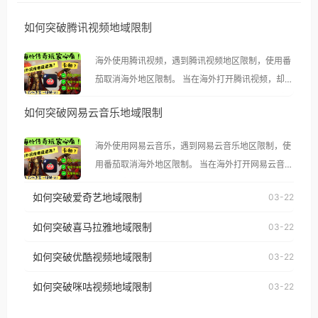
如何突破腾讯视频地域限制
海外使用腾讯视频，遇到腾讯视频地区限制，使用番
茄取消海外地区限制。 当在海外打开腾讯视频，却突
然弹出“由于版权限制，您所在的地区无法播放”的提
如何突破网易云音乐地域限制
示语。 海外用户如香港、澳门、台湾、美国、加拿
大、澳大利亚、欧洲等国家和地区时，腾讯视频也会
海外使用网易云音乐，遇到网易云音乐地区限制，使
像其他音乐平台一样，出现地区及版权限制问题，且
用番茄取消海外地区限制。 当在海外打开网易云音
仅能在中国大陆地区播放。 遇到这个问题的朋友们，
乐，却突然弹出“由于版权限制，您所在的地区无法
使用番茄回国加速器，即可解决「海外用户收听腾讯
如何突破爱奇艺地域限制
03-22
播放”的提示语。 海外用户如香港、澳门、台湾、美
视频地区版权限制」的问题，无论人在香港、澳门、
国、加拿大、澳大利亚、欧洲等国家和地区时，网易
如何突破喜马拉雅地域限制
03-22
台湾、美国、加拿大、澳大利亚、欧洲等国家和地区
云音乐也会像其他音乐平台一样，出现地区及版权限
工作、留学、定居等，都可以使用，不再因地区和版
如何突破优酷视频地域限制
03-22
制问题，且仅能在中国大陆地区播放。 遇到这个问题
权限制所困扰。
的朋友们，使用番茄回国加速器，即可解决「海外用
如何突破咪咕视频地域限制
03-22
户收听网易云音乐地区版权限制」的问题，无论人在
香港、澳门、台湾、美国、加拿大、澳大利亚、欧洲