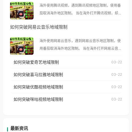
海外使用腾讯视频，遇到腾讯视频地区限制，使用番
茄取消海外地区限制。 当在海外打开腾讯视频，却突
然弹出“由于版权限制，您所在的地区无法播放”的提
如何突破网易云音乐地域限制
示语。 海外用户如香港、澳门、台湾、美国、加拿
大、澳大利亚、欧洲等国家和地区时，腾讯视频也会
海外使用网易云音乐，遇到网易云音乐地区限制，使
像其他音乐平台一样，出现地区及版权限制问题，且
用番茄取消海外地区限制。 当在海外打开网易云音
仅能在中国大陆地区播放。 遇到这个问题的朋友们，
乐，却突然弹出“由于版权限制，您所在的地区无法
使用番茄回国加速器，即可解决「海外用户收听腾讯
如何突破爱奇艺地域限制
03-22
播放”的提示语。 海外用户如香港、澳门、台湾、美
视频地区版权限制」的问题，无论人在香港、澳门、
国、加拿大、澳大利亚、欧洲等国家和地区时，网易
如何突破喜马拉雅地域限制
03-22
台湾、美国、加拿大、澳大利亚、欧洲等国家和地区
云音乐也会像其他音乐平台一样，出现地区及版权限
工作、留学、定居等，都可以使用，不再因地区和版
如何突破优酷视频地域限制
03-22
制问题，且仅能在中国大陆地区播放。 遇到这个问题
权限制所困扰。
的朋友们，使用番茄回国加速器，即可解决「海外用
如何突破咪咕视频地域限制
03-22
户收听网易云音乐地区版权限制」的问题，无论人在
香港、澳门、台湾、美国、加拿大、澳大利亚、欧洲
等国家和地区工作、留学、定居等，都可以使用，不
再因地区和版权限制所困扰。
最新资讯