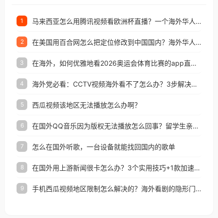
马来西亚怎么用腾讯视频看欧洲杯直播？一个海外华人的真实困扰与破解
1
在美国用百合网怎么把定位修改到中国国内？海外华人必备的回国加速指南
2
在海外，如何优雅地看2026奥运会体育比赛的app直播？
3
海外党必看：CCTV视频海外看不了怎么办？3步解决地区限制+追剧自由
4
西瓜视频该地区无法播放怎么办啊？
5
在国外QQ音乐因为版权无法播放怎么回事？留学生亲测有效的解决办法
6
怎么在国外听歌，一台设备就能找回国内的歌单
7
在国外用上游新闻很卡怎么办？3个实用技巧+1款加速器解决海外看国内内容难题
8
手机西瓜视频地区限制怎么解决的？海外看剧的隐形门与钥匙
9