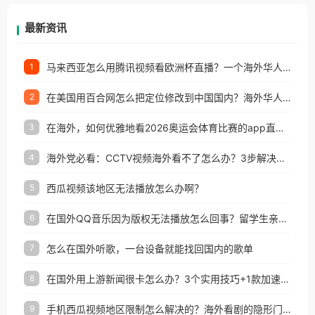
等国家和地区工作、留学、定居等，都可以使用，不
再因地区和版权限制所困扰。
最新资讯
马来西亚怎么用腾讯视频看欧洲杯直播？一个海外华人的真实困扰与破解
1
在美国用百合网怎么把定位修改到中国国内？海外华人必备的回国加速指南
2
在海外，如何优雅地看2026奥运会体育比赛的app直播？
3
海外党必看：CCTV视频海外看不了怎么办？3步解决地区限制+追剧自由
4
西瓜视频该地区无法播放怎么办啊？
5
在国外QQ音乐因为版权无法播放怎么回事？留学生亲测有效的解决办法
6
怎么在国外听歌，一台设备就能找回国内的歌单
7
在国外用上游新闻很卡怎么办？3个实用技巧+1款加速器解决海外看国内内容难题
8
手机西瓜视频地区限制怎么解决的？海外看剧的隐形门与钥匙
9