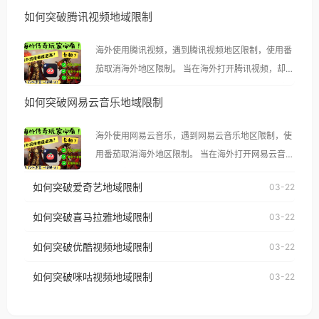
如何突破腾讯视频地域限制
海外使用腾讯视频，遇到腾讯视频地区限制，使用番
茄取消海外地区限制。 当在海外打开腾讯视频，却突
然弹出“由于版权限制，您所在的地区无法播放”的提
如何突破网易云音乐地域限制
示语。 海外用户如香港、澳门、台湾、美国、加拿
大、澳大利亚、欧洲等国家和地区时，腾讯视频也会
海外使用网易云音乐，遇到网易云音乐地区限制，使
像其他音乐平台一样，出现地区及版权限制问题，且
用番茄取消海外地区限制。 当在海外打开网易云音
仅能在中国大陆地区播放。 遇到这个问题的朋友们，
乐，却突然弹出“由于版权限制，您所在的地区无法
使用番茄回国加速器，即可解决「海外用户收听腾讯
如何突破爱奇艺地域限制
03-22
播放”的提示语。 海外用户如香港、澳门、台湾、美
视频地区版权限制」的问题，无论人在香港、澳门、
国、加拿大、澳大利亚、欧洲等国家和地区时，网易
如何突破喜马拉雅地域限制
03-22
台湾、美国、加拿大、澳大利亚、欧洲等国家和地区
云音乐也会像其他音乐平台一样，出现地区及版权限
工作、留学、定居等，都可以使用，不再因地区和版
如何突破优酷视频地域限制
03-22
制问题，且仅能在中国大陆地区播放。 遇到这个问题
权限制所困扰。
的朋友们，使用番茄回国加速器，即可解决「海外用
如何突破咪咕视频地域限制
03-22
户收听网易云音乐地区版权限制」的问题，无论人在
香港、澳门、台湾、美国、加拿大、澳大利亚、欧洲