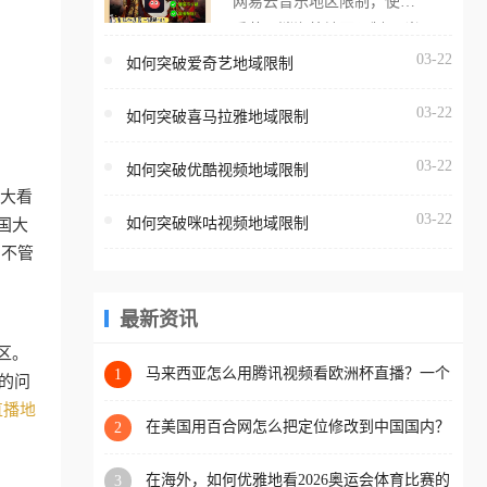
网易云音乐地区限制，使用
海外用户如香港、澳门、台
番茄取消海外地区限制。 当
湾、美国、加拿大、澳大利
在海外打开网易云音乐，却
03-22
如何突破爱奇艺地域限制
亚、欧洲等国家和地区时，
突然弹出“由于版权限制，您
腾讯视频也会像其他音乐平
03-22
所在的地区无法播放”的提示
如何突破喜马拉雅地域限制
台一样，出现地区及版权限
语。 海外用户如香港、澳
制问题，且仅能在中国大陆
03-22
如何突破优酷视频地域限制
门、台湾、美国、加拿大、
地区播放。 遇到这个问题的
拿大看
澳大利亚、欧洲等国家和地
朋友们，使用番茄回国加速
03-22
如何突破咪咕视频地域限制
国大
区时，网易云音乐也会像其
器，即可解决「海外用户收
，不管
他音乐平台一样，出现地区
听腾讯视频地区版权限制」
及版权限制问题，且仅能在
的问题，无论人在香港、澳
中国大陆地区播放。 遇到这
最新资讯
门、台湾、美国、加拿大、
个问题的朋友们，使用番茄
澳大利亚、欧洲等国家和地
区。
回国加速器，即可解决「海
马来西亚怎么用腾讯视频看欧洲杯直播？一个
1
区工作、留学、定居等，都
的问
海外华人的真实困扰与破解
外用户收听网易云音乐地区
可以使用，不再因地区和版
直播地
版权限制」的问题，无论人
在美国用百合网怎么把定位修改到中国国内？
2
权限制所困扰。
海外华人必备的回国加速指南
在香港、澳门、台湾、美
在海外，如何优雅地看2026奥运会体育比赛的
3
国、加拿大、澳大利亚、欧