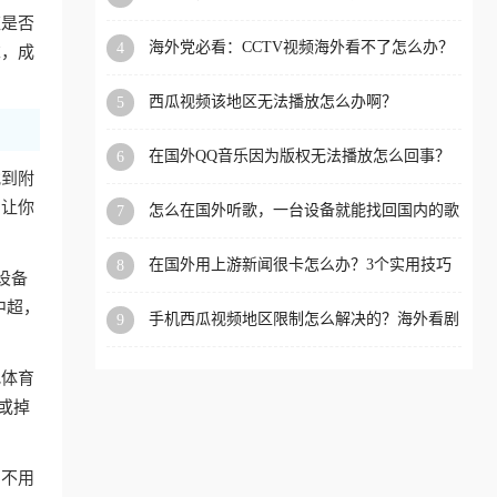
app直播？
应是否
洲等国家和地区工作、留
海外党必看：CCTV视频海外看不了怎么办？
4
求，成
学、定居等，都可以使用，
3步解决地区限制+追剧自由
不再因地区和版权限制所困
西瓜视频该地区无法播放怎么办啊？
5
扰。
在国外QQ音乐因为版权无法播放怎么回事？
6
留学生亲测有效的解决办法
找到附
，让你
怎么在国外听歌，一台设备就能找回国内的歌
7
单
在国外用上游新闻很卡怎么办？3个实用技巧
8
个设备
+1款加速器解决海外看国内内容难题
中超，
手机西瓜视频地区限制怎么解决的？海外看剧
9
的隐形门与钥匙
把体育
或掉
，不用