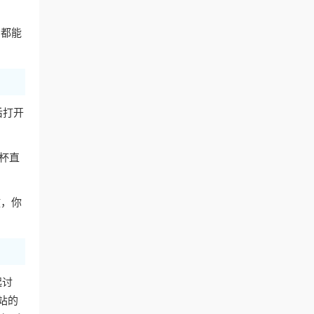
，都能
后打开
杯直
放，你
起讨
站的