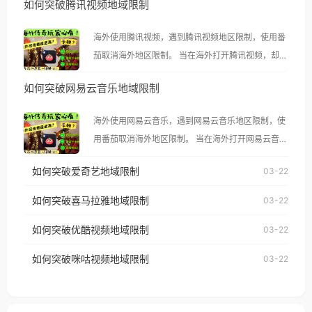
如何突破腾讯视频地域限制
海外使用腾讯视频，遇到腾讯视频地区限制，使用番
茄取消海外地区限制。 当在海外打开腾讯视频，却突
然弹出“由于版权限制，您所在的地区无法播放”的提
如何突破网易云音乐地域限制
示语。 海外用户如香港、澳门、台湾、美国、加拿
大、澳大利亚、欧洲等国家和地区时，腾讯视频也会
海外使用网易云音乐，遇到网易云音乐地区限制，使
像其他音乐平台一样，出现地区及版权限制问题，且
用番茄取消海外地区限制。 当在海外打开网易云音
仅能在中国大陆地区播放。 遇到这个问题的朋友们，
乐，却突然弹出“由于版权限制，您所在的地区无法
使用番茄回国加速器，即可解决「海外用户收听腾讯
如何突破爱奇艺地域限制
03-22
播放”的提示语。 海外用户如香港、澳门、台湾、美
视频地区版权限制」的问题，无论人在香港、澳门、
国、加拿大、澳大利亚、欧洲等国家和地区时，网易
如何突破喜马拉雅地域限制
03-22
台湾、美国、加拿大、澳大利亚、欧洲等国家和地区
云音乐也会像其他音乐平台一样，出现地区及版权限
工作、留学、定居等，都可以使用，不再因地区和版
如何突破优酷视频地域限制
03-22
制问题，且仅能在中国大陆地区播放。 遇到这个问题
权限制所困扰。
的朋友们，使用番茄回国加速器，即可解决「海外用
如何突破咪咕视频地域限制
03-22
户收听网易云音乐地区版权限制」的问题，无论人在
香港、澳门、台湾、美国、加拿大、澳大利亚、欧洲
等国家和地区工作、留学、定居等，都可以使用，不