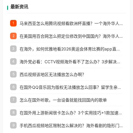
再因地区和版权限制所困扰。
最新资讯
马来西亚怎么用腾讯视频看欧洲杯直播？一个海外华人的真实困扰与破解
1
在美国用百合网怎么把定位修改到中国国内？海外华人必备的回国加速指南
2
在海外，如何优雅地看2026奥运会体育比赛的app直播？
3
海外党必看：CCTV视频海外看不了怎么办？3步解决地区限制+追剧自由
4
西瓜视频该地区无法播放怎么办啊？
5
在国外QQ音乐因为版权无法播放怎么回事？留学生亲测有效的解决办法
6
怎么在国外听歌，一台设备就能找回国内的歌单
7
在国外用上游新闻很卡怎么办？3个实用技巧+1款加速器解决海外看国内内容难题
8
手机西瓜视频地区限制怎么解决的？海外看剧的隐形门与钥匙
9