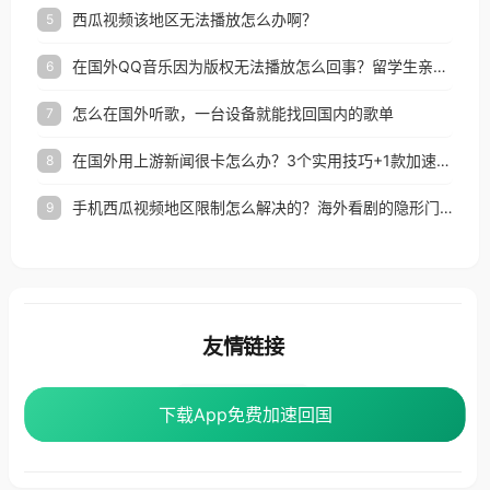
西瓜视频该地区无法播放怎么办啊？
5
在国外QQ音乐因为版权无法播放怎么回事？留学生亲测有效的解决办法
6
怎么在国外听歌，一台设备就能找回国内的歌单
7
在国外用上游新闻很卡怎么办？3个实用技巧+1款加速器解决海外看国内内容难题
8
手机西瓜视频地区限制怎么解决的？海外看剧的隐形门与钥匙
9
友情链接
番茄加速器
下载App免费加速回国
下载App免费加速回国