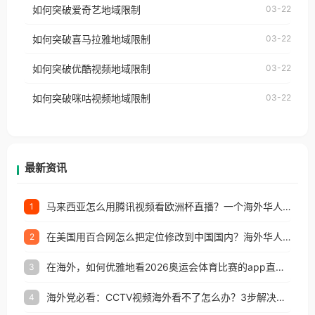
使用番茄回国加速器，即可解决「海外用户收听腾讯
如何突破爱奇艺地域限制
03-22
播放”的提示语。 海外用户如香港、澳门、台湾、美
视频地区版权限制」的问题，无论人在香港、澳门、
国、加拿大、澳大利亚、欧洲等国家和地区时，网易
如何突破喜马拉雅地域限制
03-22
台湾、美国、加拿大、澳大利亚、欧洲等国家和地区
云音乐也会像其他音乐平台一样，出现地区及版权限
工作、留学、定居等，都可以使用，不再因地区和版
如何突破优酷视频地域限制
03-22
制问题，且仅能在中国大陆地区播放。 遇到这个问题
权限制所困扰。
的朋友们，使用番茄回国加速器，即可解决「海外用
如何突破咪咕视频地域限制
03-22
户收听网易云音乐地区版权限制」的问题，无论人在
香港、澳门、台湾、美国、加拿大、澳大利亚、欧洲
等国家和地区工作、留学、定居等，都可以使用，不
再因地区和版权限制所困扰。
最新资讯
马来西亚怎么用腾讯视频看欧洲杯直播？一个海外华人的真实困扰与破解
1
在美国用百合网怎么把定位修改到中国国内？海外华人必备的回国加速指南
2
在海外，如何优雅地看2026奥运会体育比赛的app直播？
3
海外党必看：CCTV视频海外看不了怎么办？3步解决地区限制+追剧自由
4