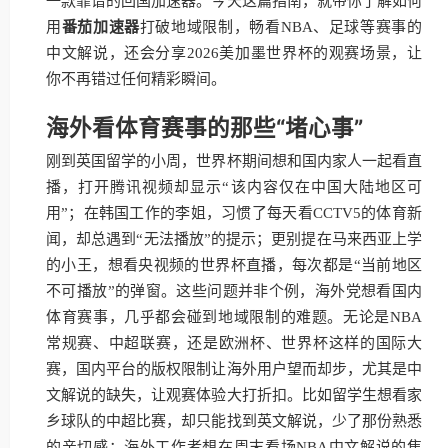
一款靠谱的回国加速器。今天这篇指南，就带你了解如何
用
番茄加速器
打破地域限制，畅看NBA、足球等赛事的
中文解说，还会分享2026美加墨世界杯的观赛场景，让
你不再错过任何精彩瞬间。
海外看体育赛事的那些“堵心事”
刚到英国留学的小周，世界杯期间想和国内家人一起看直
播，打开腾讯视频却显示“该内容仅在中国大陆地区可
用”；在韩国工作的李姐，习惯了每天看CCTV5的体育新
闻，却总遇到“无法播放”的提示；更别提在马来西亚上学
的小王，想看央视频的世界杯直播，每次都是“当前地区
不可播放”的弹窗。这些问题并非个例，海外党想看国内
体育赛事，几乎都会碰到地域限制的难题。无论是NBA
常规赛、中超联赛，还是欧洲杯、世界杯这样的国际大
赛，国内平台的版权限制让海外用户望而却步，尤其是中
文解说的缺失，让观赛体验大打折扣。比如留学生想看家
乡球队的中超比赛，却只能找到英文解说，少了那份熟悉
的亲切感；海外工作者想在周末看场NBA中文解说的焦