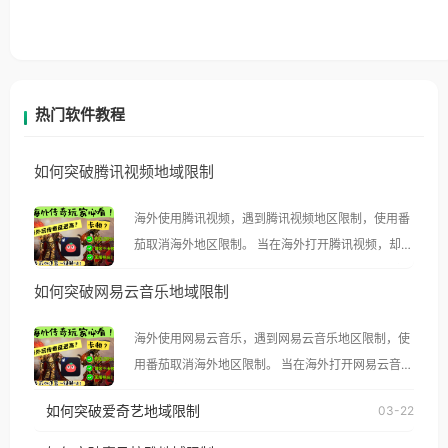
热门软件教程
如何突破腾讯视频地域限制
海外使用腾讯视频，遇到腾讯视频地区限制，使用番
茄取消海外地区限制。 当在海外打开腾讯视频，却突
然弹出“由于版权限制，您所在的地区无法播放”的提
如何突破网易云音乐地域限制
示语。 海外用户如香港、澳门、台湾、美国、加拿
大、澳大利亚、欧洲等国家和地区时，腾讯视频也会
海外使用网易云音乐，遇到网易云音乐地区限制，使
像其他音乐平台一样，出现地区及版权限制问题，且
用番茄取消海外地区限制。 当在海外打开网易云音
仅能在中国大陆地区播放。 遇到这个问题的朋友们，
乐，却突然弹出“由于版权限制，您所在的地区无法
使用番茄回国加速器，即可解决「海外用户收听腾讯
如何突破爱奇艺地域限制
03-22
播放”的提示语。 海外用户如香港、澳门、台湾、美
视频地区版权限制」的问题，无论人在香港、澳门、
国、加拿大、澳大利亚、欧洲等国家和地区时，网易