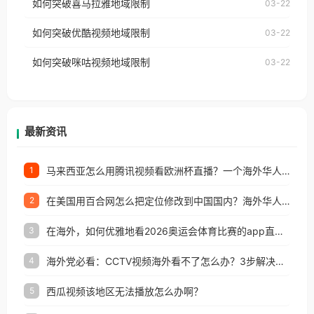
如何突破喜马拉雅地域限制
03-22
台湾、美国、加拿大、澳大利亚、欧洲等国家和地区
云音乐也会像其他音乐平台一样，出现地区及版权限
工作、留学、定居等，都可以使用，不再因地区和版
如何突破优酷视频地域限制
03-22
制问题，且仅能在中国大陆地区播放。 遇到这个问题
权限制所困扰。
的朋友们，使用番茄回国加速器，即可解决「海外用
如何突破咪咕视频地域限制
03-22
户收听网易云音乐地区版权限制」的问题，无论人在
香港、澳门、台湾、美国、加拿大、澳大利亚、欧洲
等国家和地区工作、留学、定居等，都可以使用，不
再因地区和版权限制所困扰。
最新资讯
马来西亚怎么用腾讯视频看欧洲杯直播？一个海外华人的真实困扰与破解
1
在美国用百合网怎么把定位修改到中国国内？海外华人必备的回国加速指南
2
在海外，如何优雅地看2026奥运会体育比赛的app直播？
3
海外党必看：CCTV视频海外看不了怎么办？3步解决地区限制+追剧自由
4
西瓜视频该地区无法播放怎么办啊？
5