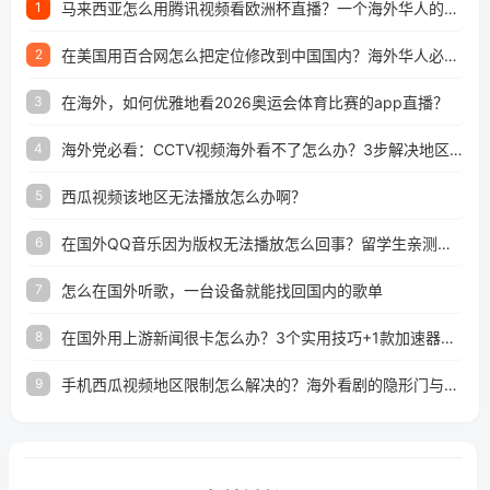
马来西亚怎么用腾讯视频看欧洲杯直播？一个海外华人的真实困扰与破解
1
在美国用百合网怎么把定位修改到中国国内？海外华人必备的回国加速指南
2
在海外，如何优雅地看2026奥运会体育比赛的app直播？
3
海外党必看：CCTV视频海外看不了怎么办？3步解决地区限制+追剧自由
4
西瓜视频该地区无法播放怎么办啊？
5
在国外QQ音乐因为版权无法播放怎么回事？留学生亲测有效的解决办法
6
怎么在国外听歌，一台设备就能找回国内的歌单
7
在国外用上游新闻很卡怎么办？3个实用技巧+1款加速器解决海外看国内内容难题
8
手机西瓜视频地区限制怎么解决的？海外看剧的隐形门与钥匙
9