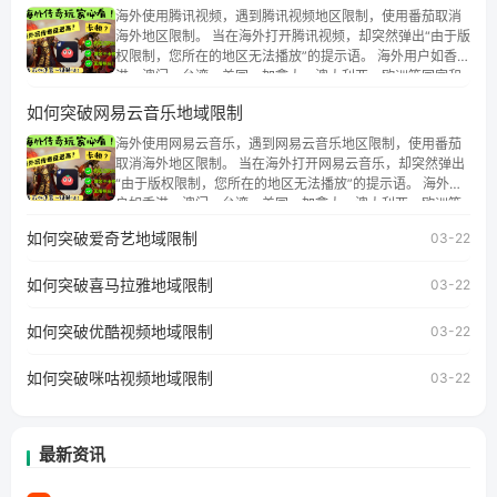
海外使用腾讯视频，遇到腾讯视频地区限制，使用番茄取消
海外地区限制。 当在海外打开腾讯视频，却突然弹出“由于版
权限制，您所在的地区无法播放”的提示语。 海外用户如香
港、澳门、台湾、美国、加拿大、澳大利亚、欧洲等国家和
地区时，腾讯视频也会像其他音乐平台一样，出现地区及版
如何突破网易云音乐地域限制
权限制问题，且仅能在中国大陆地区播放。 遇到这个问题的
朋友们，使用番茄回国加速器，即可解决「海外用户收听腾
海外使用网易云音乐，遇到网易云音乐地区限制，使用番茄
讯视频地区版权限制」的问题，无论人在香港、澳门、台
取消海外地区限制。 当在海外打开网易云音乐，却突然弹出
湾、美国、加拿大、澳大利亚、欧洲等国家和地区工作、留
“由于版权限制，您所在的地区无法播放”的提示语。 海外用
学、定居等，都可以使用，不再因地区和版权限制所困扰。
户如香港、澳门、台湾、美国、加拿大、澳大利亚、欧洲等
国家和地区时，网易云音乐也会像其他音乐平台一样，出现
如何突破爱奇艺地域限制
03-22
地区及版权限制问题，且仅能在中国大陆地区播放。 遇到这
个问题的朋友们，使用番茄回国加速器，即可解决「海外用
如何突破喜马拉雅地域限制
户收听网易云音乐地区版权限制」的问题，无论人在香港、
03-22
澳门、台湾、美国、加拿大、澳大利亚、欧洲等国家和地区
工作、留学、定居等，都可以使用，不再因地区和版权限制
如何突破优酷视频地域限制
03-22
所困扰。
如何突破咪咕视频地域限制
03-22
最新资讯