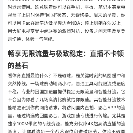
时登录使用。这意味着你可以在手机、平板、笔记本甚至电
视盒子上同时保持“回国”状态，无缝切换。周末的早晨，你
可以用iPad在厨房边做早餐边看NBA；晚上则躺在沙发上，
用大屏电视享受中超联赛的激烈对抗，设备之间无需反复登
录切换，体验一气呵成。
畅享无限流量与极致稳定：直播不卡顿
的基石
看体育直播最怕什么？不是输球，是关键时刻的转圈缓冲和
突然掉线。一场球赛动辄两小时，普通工具可能限流或速度
不稳。专业的回国加速器提供稳定无限流量和智能分流。它
不会因为你看了几场高清比赛就给你限速。其智能分流技术
能精准识别你的网络请求，将访问国内直播、影音APP的流
量，通过精选的回国影音、游戏加速专线进行传输。尤其是
独享100M带宽的专线资源，能充分保障4K超高清直播的流
畅度，让你看清每一个战术跑位和进球细节，体验不输国