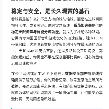
稳定与安全，是长久观赛的基石
看球赛最怕什么？不是支持的球队输球，而是在进球瞬间
视频卡住，或者关键点球时突然断线。
番茄加速器
提供的
稳定无限流量与智能分流
功能，就是为了杜绝这种悲剧。
它拥有专为回国影音和游戏优化的加速线路，独享100M
带宽保障。这意味着数据流被智能地分配在最畅通的通道
上，无论是4K超高清直播，还是多路解说音轨切换，都
能流畅如丝。你再也不用在深夜重要比赛时，担心流量耗
尽或网速被挤占。
在公共网络或陌生Wi-Fi下观赛，
数据安全加密与专线传
输
提供了隐形护盾。你的观看记录、账号登录信息等所有
数据，都通过加密隧道传输，有效防止被窥探或窃取。这
就像为你的网络活动加装了一辆防弹专车，让你能安心享
受比赛，无需顾虑隐私泄露。