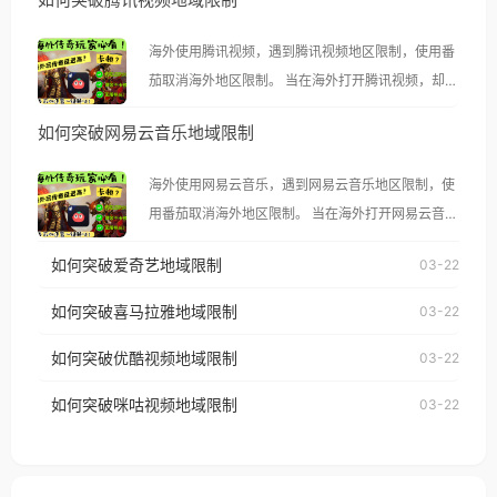
海外使用腾讯视频，遇到腾讯视频地区限制，使用番
茄取消海外地区限制。 当在海外打开腾讯视频，却突
然弹出“由于版权限制，您所在的地区无法播放”的提
如何突破网易云音乐地域限制
示语。 海外用户如香港、澳门、台湾、美国、加拿
大、澳大利亚、欧洲等国家和地区时，腾讯视频也会
海外使用网易云音乐，遇到网易云音乐地区限制，使
像其他音乐平台一样，出现地区及版权限制问题，且
用番茄取消海外地区限制。 当在海外打开网易云音
仅能在中国大陆地区播放。 遇到这个问题的朋友们，
乐，却突然弹出“由于版权限制，您所在的地区无法
使用番茄回国加速器，即可解决「海外用户收听腾讯
如何突破爱奇艺地域限制
03-22
播放”的提示语。 海外用户如香港、澳门、台湾、美
视频地区版权限制」的问题，无论人在香港、澳门、
国、加拿大、澳大利亚、欧洲等国家和地区时，网易
如何突破喜马拉雅地域限制
03-22
台湾、美国、加拿大、澳大利亚、欧洲等国家和地区
云音乐也会像其他音乐平台一样，出现地区及版权限
工作、留学、定居等，都可以使用，不再因地区和版
如何突破优酷视频地域限制
03-22
制问题，且仅能在中国大陆地区播放。 遇到这个问题
权限制所困扰。
的朋友们，使用番茄回国加速器，即可解决「海外用
如何突破咪咕视频地域限制
03-22
户收听网易云音乐地区版权限制」的问题，无论人在
香港、澳门、台湾、美国、加拿大、澳大利亚、欧洲
等国家和地区工作、留学、定居等，都可以使用，不