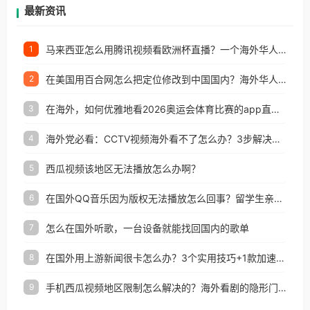
再因地区和版权限制所困扰。
最新资讯
马来西亚怎么用腾讯视频看欧洲杯直播？一个海外华人的真实困扰与破解
1
在美国用百合网怎么把定位修改到中国国内？海外华人必备的回国加速指南
2
在海外，如何优雅地看2026奥运会体育比赛的app直播？
3
海外党必看：CCTV视频海外看不了怎么办？3步解决地区限制+追剧自由
4
西瓜视频该地区无法播放怎么办啊？
5
在国外QQ音乐因为版权无法播放怎么回事？留学生亲测有效的解决办法
6
怎么在国外听歌，一台设备就能找回国内的歌单
7
在国外用上游新闻很卡怎么办？3个实用技巧+1款加速器解决海外看国内内容难题
8
手机西瓜视频地区限制怎么解决的？海外看剧的隐形门与钥匙
9