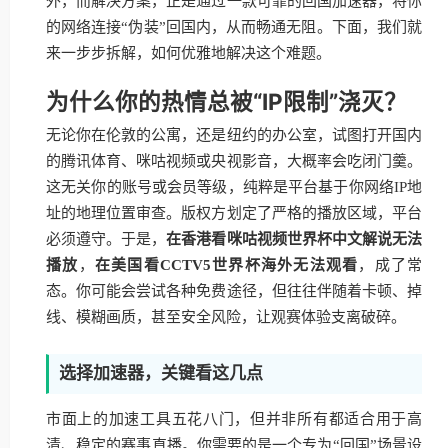
外，而解决方案，正是通过一款可靠的回国加速器，将你
的网络连接“伪装”回国内，从而畅通无阻。下面，我们就
来一步步拆解，如何优雅地解决这个难题。
为什么你的热情总被“IP限制”浇灭？
无论你在伦敦的公寓，还是纽约的办公室，试图打开国内
的腾讯体育、咪咕视频或央视影音，大概率会吃闭门羹。
这无关你的账号或会员等级，纯粹是平台基于你网络IP地
址的地理位置审查。版权方划定了严格的播放区域，平台
必须遵守。于是，
在香港看咪咕视频世界杯中文解说无法
播放
，
在美国看CCTV5世界杯海外无法观看
，成了常
态。你可能会尝试各种免费途径，但往往伴随着卡顿、掉
线、模糊画质，甚至安全风险，让观赛体验支离破碎。
选择加速器，关键看这几点
市面上的加速工具五花八门，但并非所有都适合用于高
清、稳定的赛事直播。你需要的是一个专为“回国”场景设