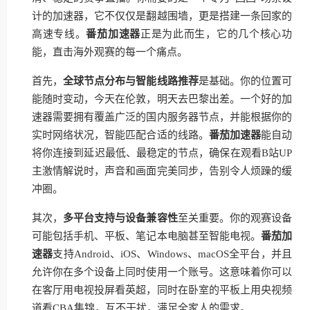
计的加速器，它不仅仅是翻越围墙，更是搭建一条回家的
高速专线。
番茄加速器
正是为此而生，它的几个核心功
能，直击海外观赛的每一个痛点。
首先，
全球节点分布与智能线路推荐
是基础。你的位置可
能随时变动，今天在伦敦，明天去巴黎出差。一个好的加
速器需要拥有覆盖广泛的国内服务器节点，并能根据你的
实时网络状况，智能匹配合适的线路。
番茄加速器
能自动
将你连接到延迟最低、最稳定的节点，确保在观看B站UP
主激情解说时，声音和画面完美同步，告别令人烦躁的缓
冲圈。
其次，
多平台支持与设备兼容性
至关重要。你的观赛设备
可能包括手机、平板、笔记本电脑甚至智能电视。
番茄加
速器
支持Android、iOS、Windows、macOS全平台，并且
允许你在多个设备上同时使用一个账号。这意味着你可以
在客厅用电视投屏看英超，同时在卧室的平板上用央视频
道看CBA集锦，互不干扰，满足全家人的需求。