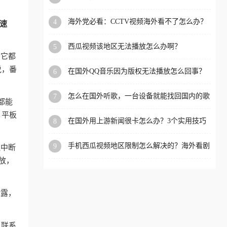
app直播？
洲等国家和地区工作、留
海外党必看：CCTV视频海外看不了怎么办？
4
速
学、定居等，都可以使用，
3步解决地区限制+追剧自由
不再因地区和版权限制所困
西瓜视频该地区无法播放怎么办啊？
5
扰。
，它都
说，番
在国外QQ音乐因为版权无法播放怎么回事？
6
留学生亲测有效的解决办法
怎么在国外听歌，一台设备就能找回国内的歌
7
，都能
单
，平板
在国外用上游新闻很卡怎么办？3个实用技巧
8
+1款加速器解决海外看国内内容难题
手机西瓜视频地区限制怎么解决的？海外看剧
9
迫中断
的隐形门与钥匙
放，
泄露，
以联系