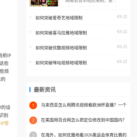
网易云音乐地区限制，使用
海外用户如香港、澳门、台
番茄取消海外地区限制。 当
湾、美国、加拿大、澳大利
在海外打开网易云音乐，却
03-22
如何突破爱奇艺地域限制
亚、欧洲等国家和地区时，
突然弹出“由于版权限制，您
腾讯视频也会像其他音乐平
03-22
所在的地区无法播放”的提示
如何突破喜马拉雅地域限制
台一样，出现地区及版权限
语。 海外用户如香港、澳
制问题，且仅能在中国大陆
03-22
如何突破优酷视频地域限制
门、台湾、美国、加拿大、
地区播放。 遇到这个问题的
前IP
澳大利亚、欧洲等国家和地
朋友们，使用番茄回国加速
03-22
如何突破咪咕视频地域限制
这些
区时，网易云音乐也会像其
器，即可解决「海外用户收
些烦
他音乐平台一样，出现地区
听腾讯视频地区版权限制」
来的
及版权限制问题，且仅能在
的问题，无论人在香港、澳
中国大陆地区播放。 遇到这
最新资讯
门、台湾、美国、加拿大、
个问题的朋友们，使用番茄
澳大利亚、欧洲等国家和地
回国加速器，即可解决「海
马来西亚怎么用腾讯视频看欧洲杯直播？一个
1
区工作、留学、定居等，都
你的设
海外华人的真实困扰与破解
外用户收听网易云音乐地区
可以使用，不再因地区和版
识别
版权限制」的问题，无论人
在美国用百合网怎么把定位修改到中国国内？
2
权限制所困扰。
IP受
海外华人必备的回国加速指南
在香港、澳门、台湾、美
在海外，如何优雅地看2026奥运会体育比赛的
3
国、加拿大、澳大利亚、欧