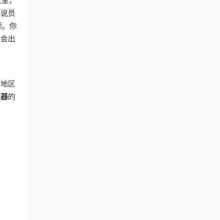
家里，
解说员
顿。你
不会出
在地区
速器
的