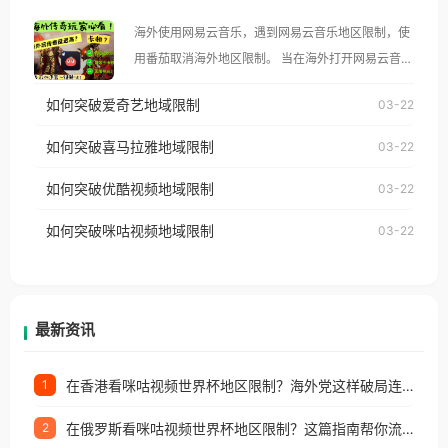
大、澳大利亚、欧洲等国家和地区时，腾讯视频也会
海外使用网易云音乐，遇到网易云音乐地区限制，使
像其他音乐平台一样，出现地区及版权限制问题，且
用番茄取消海外地区限制。 当在海外打开网易云音
仅能在中国大陆地区播放。 遇到这个问题的朋友们，
乐，却突然弹出“由于版权限制，您所在的地区无法
使用番茄回国加速器，即可解决「海外用户收听腾讯
如何突破爱奇艺地域限制
03-22
播放”的提示语。 海外用户如香港、澳门、台湾、美
视频地区版权限制」的问题，无论人在香港、澳门、
国、加拿大、澳大利亚、欧洲等国家和地区时，网易
如何突破喜马拉雅地域限制
03-22
台湾、美国、加拿大、澳大利亚、欧洲等国家和地区
云音乐也会像其他音乐平台一样，出现地区及版权限
工作、留学、定居等，都可以使用，不再因地区和版
如何突破优酷视频地域限制
03-22
制问题，且仅能在中国大陆地区播放。 遇到这个问题
权限制所困扰。
的朋友们，使用番茄回国加速器，即可解决「海外用
如何突破咪咕视频地域限制
03-22
户收听网易云音乐地区版权限制」的问题，无论人在
香港、澳门、台湾、美国、加拿大、澳大利亚、欧洲
等国家和地区工作、留学、定居等，都可以使用，不
再因地区和版权限制所困扰。
最新资讯
在香港看咪咕视频世界杯地区限制？海外党这样破局连看7天不卡顿！
1
在俄罗斯看咪咕视频世界杯地区限制？这篇指南帮你流畅看中文解说赛事
2