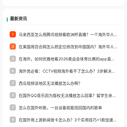
香港、澳门、台湾、美国、加拿大、澳大利亚、欧洲
等国家和地区工作、留学、定居等，都可以使用，不
再因地区和版权限制所困扰。
最新资讯
马来西亚怎么用腾讯视频看欧洲杯直播？一个海外华人的真实困扰与破解
1
在美国用百合网怎么把定位修改到中国国内？海外华人必备的回国加速指南
2
在海外，如何优雅地看2026奥运会体育比赛的app直播？
3
海外党必看：CCTV视频海外看不了怎么办？3步解决地区限制+追剧自由
4
西瓜视频该地区无法播放怎么办啊？
5
在国外QQ音乐因为版权无法播放怎么回事？留学生亲测有效的解决办法
6
怎么在国外听歌，一台设备就能找回国内的歌单
7
在国外用上游新闻很卡怎么办？3个实用技巧+1款加速器解决海外看国内内容难题
8