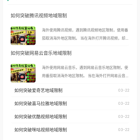
如何突破腾讯视频地域限制
海外使用腾讯视频，遇到腾讯视频地区限制，使用番
茄取消海外地区限制。 当在海外打开腾讯视频，却突
然弹出“由于版权限制，您所在的地区无法播放”的提
如何突破网易云音乐地域限制
示语。 海外用户如香港、澳门、台湾、美国、加拿
大、澳大利亚、欧洲等国家和地区时，腾讯视频也会
海外使用网易云音乐，遇到网易云音乐地区限制，使
像其他音乐平台一样，出现地区及版权限制问题，且
用番茄取消海外地区限制。 当在海外打开网易云音
仅能在中国大陆地区播放。 遇到这个问题的朋友们，
乐，却突然弹出“由于版权限制，您所在的地区无法
使用番茄回国加速器，即可解决「海外用户收听腾讯
如何突破爱奇艺地域限制
03-22
播放”的提示语。 海外用户如香港、澳门、台湾、美
视频地区版权限制」的问题，无论人在香港、澳门、
国、加拿大、澳大利亚、欧洲等国家和地区时，网易
如何突破喜马拉雅地域限制
03-22
台湾、美国、加拿大、澳大利亚、欧洲等国家和地区
云音乐也会像其他音乐平台一样，出现地区及版权限
工作、留学、定居等，都可以使用，不再因地区和版
如何突破优酷视频地域限制
03-22
制问题，且仅能在中国大陆地区播放。 遇到这个问题
权限制所困扰。
的朋友们，使用番茄回国加速器，即可解决「海外用
如何突破咪咕视频地域限制
03-22
户收听网易云音乐地区版权限制」的问题，无论人在