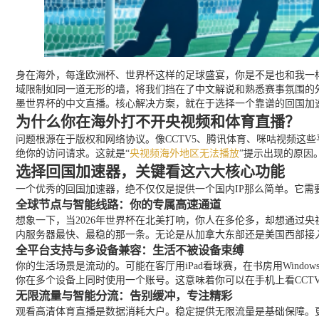
身在海外，每逢欧洲杯、世界杯这样的足球盛宴，你是不是也和我一
域限制如同一道无形的墙，将我们挡在了中文解说和熟悉赛事氛围的外
墨世界杯的中文直播。核心解决方案，就在于选择一个靠谱的回国加
为什么你在海外打不开央视频和体育直播？
问题根源在于版权和网络协议。像CCTV5、腾讯体育、咪咕视频这
绝你的访问请求。这就是“
央视频海外地区无法播放
”提示出现的原因
选择回国加速器，关键看这六大核心功能
一个优秀的回国加速器，绝不仅仅是提供一个国内IP那么简单。它需
全球节点与智能线路：你的专属高速通道
想象一下，当2026年世界杯在北美打响，你人在多伦多，却想通过
内服务器最快、最稳的那一条。无论是从加拿大东部还是美国西部接
全平台支持与多设备兼容：生活不被设备束缚
你的生活场景是流动的。可能在客厅用iPad看球赛，在书房用Windows
你在多个设备上同时使用一个账号。这意味着你可以在手机上看CCT
无限流量与智能分流：告别缓冲，专注精彩
观看高清体育直播是数据消耗大户。稳定提供无限流量是基础保障。