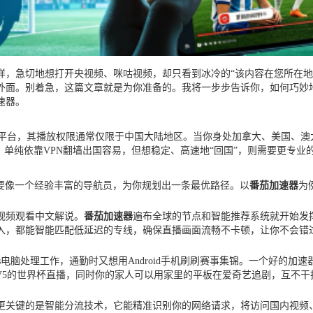
样，急切地想打开央视频、咪咕视频，却只看到冰冷的“该内容在您所在地
面。别着急，这篇文章就是为你准备的。我将一步步告诉你，如何巧妙地绕
速器。
些平台，其播放权限通常仅限于中国大陆地区。当你身处加拿大、美国、澳
。单纯依靠VPN翻墙出国容易，但想稳定、高速地“回国”，则需要更专业
要像一个经验丰富的导航员，为你规划出一条最优路径。以
番茄加速器
为
央视频观看中文解说。
番茄加速器
遍布全球的节点和智能推荐系统就开始发
入，都能智能匹配低延迟的专线，确保直播画面流畅不卡顿，让你不会错
电脑处理工作，通勤时又想用Android手机刷刷赛事集锦。一个好的加速器应该支
V5的世界杯直播，同时你的家人可以用家里的平板在爱奇艺追剧，互不干
更关键的是智能分流技术，它能精准识别你的网络请求，将访问国内视频