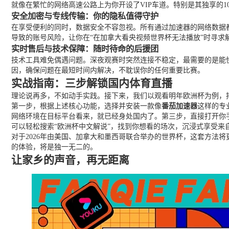
就像在繁忙的网络高速公路上为你开设了VIP车道。特别是其独享的
安全加密与专线传输：你的隐私值得守护
在享受便利的同时，数据安全不容忽视。所有通过加速器的网络数据
导致的账号风险，让你在“在加拿大看央视频世界杯无法播放”时寻求
实时售后与技术保障：随时待命的后援团
技术工具难免偶遇问题。深夜观赛时突然连接不稳定，最需要的是能快
因，确保问题在最短时间内解决，不耽误你的任何重要比赛。
实战指南：三步解锁国内体育直播
理论说再多，不如动手实践。接下来，我们以观看明年欧洲杯为例，
第一步，根据上述核心功能，选择并安装一款像
番茄加速器
这样的专
网络环境在目标平台看来，就已经身处国内了。第三步，直接打开你
可以轻松搜索“欧洲杯中文解说”，找到你想看的场次，沉浸式享受来
对于2026年由美国、加拿大和墨西哥联合举办的世界杯，这套方法
的体验，将是独一无二的。
让家乡的声音，再无距离