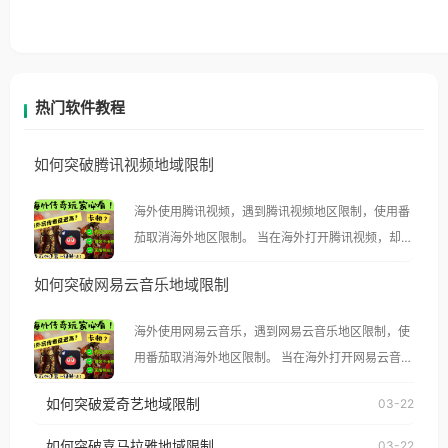
热门软件教程
如何突破腾讯视频地域限制
海外使用腾讯视频，遇到腾讯视频地区限制，使用番
茄取消海外地区限制。 当在海外打开腾讯视频，却突
然弹出“由于版权限制，您所在的地区无法播放”的提
如何突破网易云音乐地域限制
示语。 海外用户如香港、澳门、台湾、美国、加拿
大、澳大利亚、欧洲等国家和地区时，腾讯视频也会
海外使用网易云音乐，遇到网易云音乐地区限制，使
像其他音乐平台一样，出现地区及版权限制问题，且
用番茄取消海外地区限制。 当在海外打开网易云音
仅能在中国大陆地区播放。 遇到这个问题的朋友们，
乐，却突然弹出“由于版权限制，您所在的地区无法
使用番茄回国加速器，即可解决「海外用户收听腾讯
如何突破爱奇艺地域限制
03-22
播放”的提示语。 海外用户如香港、澳门、台湾、美
视频地区版权限制」的问题，无论人在香港、澳门、
国、加拿大、澳大利亚、欧洲等国家和地区时，网易
如何突破喜马拉雅地域限制
03-22
台湾、美国、加拿大、澳大利亚、欧洲等国家和地区