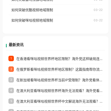
云音乐也会像其他音乐平台一样，出现地区及版权限
工作、留学、定居等，都可以使用，不再因地区和版
如何突破优酷视频地域限制
03-22
制问题，且仅能在中国大陆地区播放。 遇到这个问题
权限制所困扰。
的朋友们，使用番茄回国加速器，即可解决「海外用
如何突破咪咕视频地域限制
03-22
户收听网易云音乐地区版权限制」的问题，无论人在
香港、澳门、台湾、美国、加拿大、澳大利亚、欧洲
等国家和地区工作、留学、定居等，都可以使用，不
再因地区和版权限制所困扰。
最新资讯
在香港看咪咕视频世界杯地区限制？海外党这样破局连看7天不卡顿！
1
在俄罗斯看咪咕视频世界杯地区限制？这篇指南帮你流畅看中文解说赛事
2
在新加坡看咪咕视频世界杯当前IP受限制？海外党看体育赛事的终极破局指南
3
在澳大利亚看咪咕视频世界杯海外无法观看？海外党看国内体育直播的终极解法
4
在澳大利亚看咪咕视频世界杯中文解说海外无法观看？这篇指南帮你搞定所有体育直播难题
5