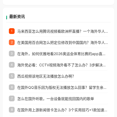
香港、澳门、台湾、美国、加拿大、澳大利亚、欧洲
等国家和地区工作、留学、定居等，都可以使用，不
再因地区和版权限制所困扰。
最新资讯
马来西亚怎么用腾讯视频看欧洲杯直播？一个海外华人的真实困扰与破解
1
在美国用百合网怎么把定位修改到中国国内？海外华人必备的回国加速指南
2
在海外，如何优雅地看2026奥运会体育比赛的app直播？
3
海外党必看：CCTV视频海外看不了怎么办？3步解决地区限制+追剧自由
4
西瓜视频该地区无法播放怎么办啊？
5
在国外QQ音乐因为版权无法播放怎么回事？留学生亲测有效的解决办法
6
怎么在国外听歌，一台设备就能找回国内的歌单
7
在国外用上游新闻很卡怎么办？3个实用技巧+1款加速器解决海外看国内内容难题
8