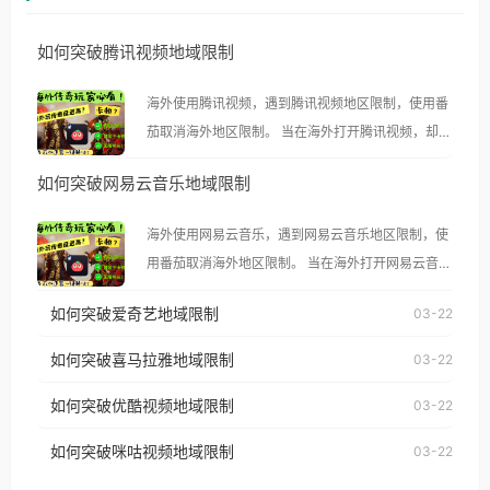
如何突破腾讯视频地域限制
海外使用腾讯视频，遇到腾讯视频地区限制，使用番
茄取消海外地区限制。 当在海外打开腾讯视频，却突
然弹出“由于版权限制，您所在的地区无法播放”的提
如何突破网易云音乐地域限制
示语。 海外用户如香港、澳门、台湾、美国、加拿
大、澳大利亚、欧洲等国家和地区时，腾讯视频也会
海外使用网易云音乐，遇到网易云音乐地区限制，使
像其他音乐平台一样，出现地区及版权限制问题，且
用番茄取消海外地区限制。 当在海外打开网易云音
仅能在中国大陆地区播放。 遇到这个问题的朋友们，
乐，却突然弹出“由于版权限制，您所在的地区无法
使用番茄回国加速器，即可解决「海外用户收听腾讯
如何突破爱奇艺地域限制
03-22
播放”的提示语。 海外用户如香港、澳门、台湾、美
视频地区版权限制」的问题，无论人在香港、澳门、
国、加拿大、澳大利亚、欧洲等国家和地区时，网易
如何突破喜马拉雅地域限制
03-22
台湾、美国、加拿大、澳大利亚、欧洲等国家和地区
云音乐也会像其他音乐平台一样，出现地区及版权限
工作、留学、定居等，都可以使用，不再因地区和版
如何突破优酷视频地域限制
03-22
制问题，且仅能在中国大陆地区播放。 遇到这个问题
权限制所困扰。
的朋友们，使用番茄回国加速器，即可解决「海外用
如何突破咪咕视频地域限制
03-22
户收听网易云音乐地区版权限制」的问题，无论人在