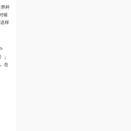
世界杯
时候
。这样
户
”）；
，在