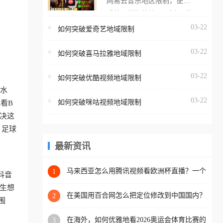
网易云音乐地区限制，使用
海外用户如香港、澳门、台
番茄取消海外地区限制。 当
湾、美国、加拿大、澳大利
在海外打开网易云音乐，却
03-22
如何突破爱奇艺地域限制
亚、欧洲等国家和地区时，
突然弹出“由于版权限制，您
腾讯视频也会像其他音乐平
03-22
所在的地区无法播放”的提示
如何突破喜马拉雅地域限制
台一样，出现地区及版权限
语。 海外用户如香港、澳
制问题，且仅能在中国大陆
03-22
如何突破优酷视频地域限制
门、台湾、美国、加拿大、
地区播放。 遇到这个问题的
冷水
澳大利亚、欧洲等国家和地
朋友们，使用番茄回国加速
03-22
如何突破咪咕视频地域限制
看B
区时，网易云音乐也会像其
器，即可解决「海外用户收
决这
他音乐平台一样，出现地区
听腾讯视频地区版权限制」
、足球
及版权限制问题，且仅能在
的问题，无论人在香港、澳
中国大陆地区播放。 遇到这
最新资讯
门、台湾、美国、加拿大、
个问题的朋友们，使用番茄
澳大利亚、欧洲等国家和地
回国加速器，即可解决「海
马来西亚怎么用腾讯视频看欧洲杯直播？一个
1
区工作、留学、定居等，都
抖音
海外华人的真实困扰与破解
外用户收听网易云音乐地区
可以使用，不再因地区和版
生想
版权限制」的问题，无论人
在美国用百合网怎么把定位修改到中国国内？
2
权限制所困扰。
围
海外华人必备的回国加速指南
在香港、澳门、台湾、美
在海外，如何优雅地看2026奥运会体育比赛的
3
国、加拿大、澳大利亚、欧