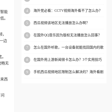
app直播？
洲等国家和地区工作、留
海外党必看：CCTV视频海外看不了怎么办？
4
能智能
学、定居等，都可以使用，
3步解决地区限制+追剧自由
最低。
不再因地区和版权限制所困
西瓜视频该地区无法播放怎么办啊？
5
扰。
频，
在国外QQ音乐因为版权无法播放怎么回事？
6
留学生亲测有效的解决办法
一边
怎么在国外听歌，一台设备就能找回国内的歌
7
单
宽。
在国外用上游新闻很卡怎么办？3个实用技巧
8
流畅无
+1款加速器解决海外看国内内容难题
手机西瓜视频地区限制怎么解决的？海外看剧
9
的隐形门与钥匙
马来西
了问