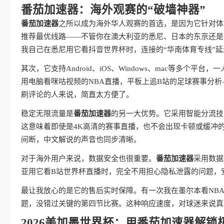
番茄加速器：海外观赛的“破墙神器”
番茄加速器
之所以成为海外华人观赛的首选，是因为它针对体
推荐最优线路——不管你在澳大利亚的悉尼、日本的东京还是
我自己在悉尼用它看抖音世界杯时，连接的“华南体育专线”延
其次，它支持Android、iOS、Windows、mac等多
用电脑看咪咕视频的NBA直播，平板上追B站的足球赛事分
刷评论的人来说，简直太方便了。
稳定无限流量是
番茄加速器
的另一大优势。它采用智能分流技
这意味着即使是4K高清的赛事直播，也不会出现卡顿或缓冲
间断，中文解说的声音也同步清晰。
对于海外用户来说，数据安全也很重要。
番茄加速器
采用数据
亚用它看B站世界杯直播时，完全不用担心隐私泄露的问题，
最让我放心的是它的售后实时保障。有一次我在墨尔本看NB
题，没错过关键的第四节比赛。这种响应速度，对球迷来说真
2026美加墨世界杯：用番茄加速器解锁