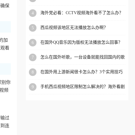
app直播？
，确保
洲等国家和地区工作、留
海外党必看：CCTV视频海外看不了怎么办？
4
学、定居等，都可以使用，
3步解决地区限制+追剧自由
不再因地区和版权限制所困
西瓜视频该地区无法播放怎么办啊？
5
扰。
秀的加
在国外QQ音乐因为版权无法播放怎么回事？
6
自观看
留学生亲测有效的解决办法
怎么在国外听歌，一台设备就能找回国内的歌
7
单
在国外用上游新闻很卡怎么办？3个实用技巧
8
+1款加速器解决海外看国内内容难题
识别你
手机西瓜视频地区限制怎么解决的？海外看剧
9
视频
的隐形门与钥匙
传输过
遇到连