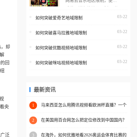
网易云音乐地区限制，使用
海外用户如香港、澳门、台
番茄取消海外地区限制。 当
湾、美国、加拿大、澳大利
在海外打开网易云音乐，却
03-22
如何突破爱奇艺地域限制
亚、欧洲等国家和地区时，
突然弹出“由于版权限制，您
腾讯视频也会像其他音乐平
03-22
所在的地区无法播放”的提示
如何突破喜马拉雅地域限制
台一样，出现地区及版权限
语。 海外用户如香港、澳
制问题，且仅能在中国大陆
热，却
03-22
如何突破优酷视频地域限制
门、台湾、美国、加拿大、
地区播放。 遇到这个问题的
解
澳大利亚、欧洲等国家和地
朋友们，使用番茄回国加速
03-22
谱的回
如何突破咪咕视频地域限制
区时，网易云音乐也会像其
器，即可解决「海外用户收
处纽
他音乐平台一样，出现地区
听腾讯视频地区版权限制」
及版权限制问题，且仅能在
的问题，无论人在香港、澳
中国大陆地区播放。 遇到这
最新资讯
门、台湾、美国、加拿大、
个问题的朋友们，使用番茄
视
澳大利亚、欧洲等国家和地
回国加速器，即可解决「海
马来西亚怎么用腾讯视频看欧洲杯直播？一个
1
看央
区工作、留学、定居等，都
海外华人的真实困扰与破解
外用户收听网易云音乐地区
可以使用，不再因地区和版
版权限制」的问题，无论人
在美国用百合网怎么把定位修改到中国国内？
2
权限制所困扰。
海外华人必备的回国加速指南
在香港、澳门、台湾、美
有广泛
在海外，如何优雅地看2026奥运会体育比赛的
3
国、加拿大、澳大利亚、欧