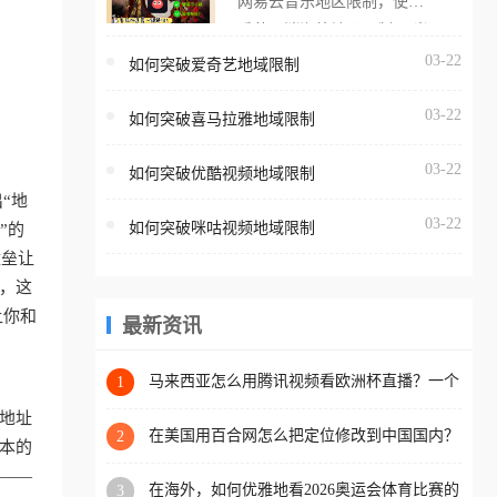
网易云音乐地区限制，使用
海外用户如香港、澳门、台
番茄取消海外地区限制。 当
湾、美国、加拿大、澳大利
在海外打开网易云音乐，却
03-22
如何突破爱奇艺地域限制
亚、欧洲等国家和地区时，
突然弹出“由于版权限制，您
腾讯视频也会像其他音乐平
03-22
所在的地区无法播放”的提示
如何突破喜马拉雅地域限制
台一样，出现地区及版权限
语。 海外用户如香港、澳
制问题，且仅能在中国大陆
03-22
如何突破优酷视频地域限制
门、台湾、美国、加拿大、
地区播放。 遇到这个问题的
“地
澳大利亚、欧洲等国家和地
朋友们，使用番茄回国加速
03-22
如何突破咪咕视频地域限制
”的
区时，网易云音乐也会像其
器，即可解决「海外用户收
壁垒让
他音乐平台一样，出现地区
听腾讯视频地区版权限制」
，这
及版权限制问题，且仅能在
的问题，无论人在香港、澳
让你和
中国大陆地区播放。 遇到这
最新资讯
门、台湾、美国、加拿大、
个问题的朋友们，使用番茄
澳大利亚、欧洲等国家和地
回国加速器，即可解决「海
马来西亚怎么用腾讯视频看欧洲杯直播？一个
1
区工作、留学、定居等，都
海外华人的真实困扰与破解
外用户收听网易云音乐地区
可以使用，不再因地区和版
地址
版权限制」的问题，无论人
在美国用百合网怎么把定位修改到中国国内？
2
权限制所困扰。
本的
海外华人必备的回国加速指南
在香港、澳门、台湾、美
——
在海外，如何优雅地看2026奥运会体育比赛的
3
国、加拿大、澳大利亚、欧