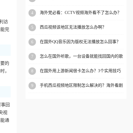
app直播？
洲等国家和地区工作、留
海外党必看：CCTV视频海外看不了怎么办？
4
学、定居等，都可以使用，
3步解决地区限制+追剧自由
利访
不再因地区和版权限制所困
西瓜视频该地区无法播放怎么办啊？
5
功能完
扰。
在国外QQ音乐因为版权无法播放怎么回事？
6
留学生亲测有效的解决办法
怎么在国外听歌，一台设备就能找回国内的歌
7
单
重要的
播时，
在国外用上游新闻很卡怎么办？3个实用技巧
8
+1款加速器解决海外看国内内容难题
手机西瓜视频地区限制怎么解决的？海外看剧
9
的隐形门与钥匙
赛事回
央视
都能通