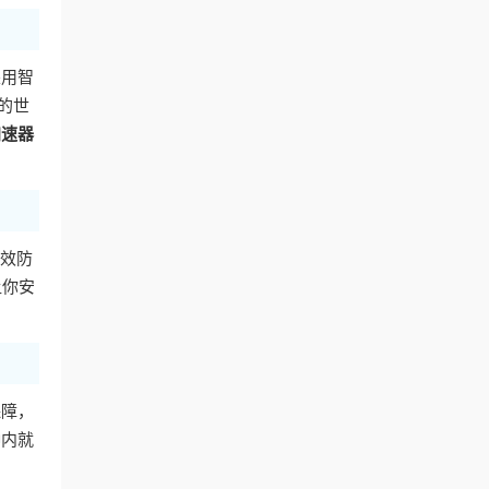
采用智
的世
加速器
效防
让你安
保障，
钟内就