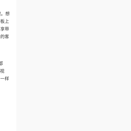
键。想
平板上
独享带
内的客
都
央视
内一样