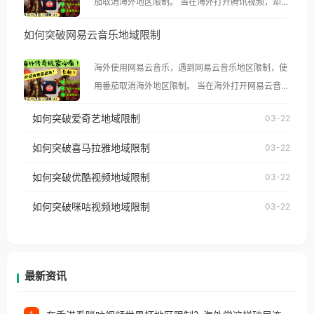
茄取消海外地区限制。 当在海外打开腾讯视频，却突
然弹出“由于版权限制，您所在的地区无法播放”的提
如何突破网易云音乐地域限制
示语。 海外用户如香港、澳门、台湾、美国、加拿
大、澳大利亚、欧洲等国家和地区时，腾讯视频也会
海外使用网易云音乐，遇到网易云音乐地区限制，使
像其他音乐平台一样，出现地区及版权限制问题，且
用番茄取消海外地区限制。 当在海外打开网易云音
仅能在中国大陆地区播放。 遇到这个问题的朋友们，
乐，却突然弹出“由于版权限制，您所在的地区无法
使用番茄回国加速器，即可解决「海外用户收听腾讯
如何突破爱奇艺地域限制
03-22
播放”的提示语。 海外用户如香港、澳门、台湾、美
视频地区版权限制」的问题，无论人在香港、澳门、
国、加拿大、澳大利亚、欧洲等国家和地区时，网易
如何突破喜马拉雅地域限制
03-22
台湾、美国、加拿大、澳大利亚、欧洲等国家和地区
云音乐也会像其他音乐平台一样，出现地区及版权限
工作、留学、定居等，都可以使用，不再因地区和版
如何突破优酷视频地域限制
03-22
制问题，且仅能在中国大陆地区播放。 遇到这个问题
权限制所困扰。
的朋友们，使用番茄回国加速器，即可解决「海外用
如何突破咪咕视频地域限制
03-22
户收听网易云音乐地区版权限制」的问题，无论人在
香港、澳门、台湾、美国、加拿大、澳大利亚、欧洲
等国家和地区工作、留学、定居等，都可以使用，不
再因地区和版权限制所困扰。
最新资讯