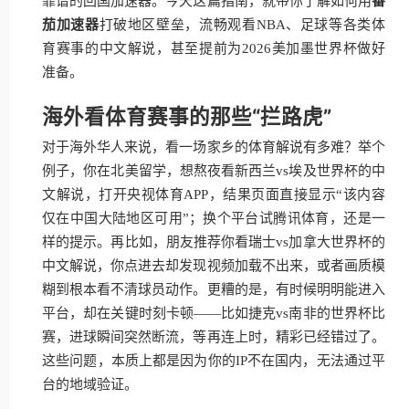
靠谱的回国加速器。今天这篇指南，就带你了解如何用
番
茄加速器
打破地区壁垒，流畅观看NBA、足球等各类体
育赛事的中文解说，甚至提前为2026美加墨世界杯做好
准备。
海外看体育赛事的那些“拦路虎”
对于海外华人来说，看一场家乡的体育解说有多难？举个
例子，你在北美留学，想熬夜看新西兰vs埃及世界杯的中
文解说，打开央视体育APP，结果页面直接显示“该内容
仅在中国大陆地区可用”；换个平台试腾讯体育，还是一
样的提示。再比如，朋友推荐你看瑞士vs加拿大世界杯的
中文解说，你点进去却发现视频加载不出来，或者画质模
糊到根本看不清球员动作。更糟的是，有时候明明能进入
平台，却在关键时刻卡顿——比如捷克vs南非的世界杯比
赛，进球瞬间突然断流，等再连上时，精彩已经错过了。
这些问题，本质上都是因为你的IP不在国内，无法通过平
台的地域验证。