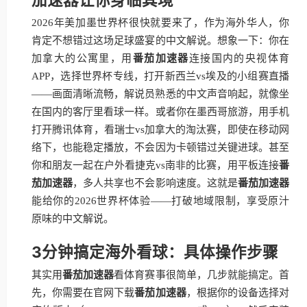
2026年美加墨世界杯很快就要来了，作为海外华人，你
肯定不想错过这场足球盛宴的中文解说。想象一下：你在
加拿大的公寓里，用
番茄加速器
连接国内的央视体育
APP，选择世界杯专线，打开新西兰vs埃及的小组赛直播
——画面清晰流畅，解说员熟悉的中文声音响起，就像坐
在国内的客厅里看球一样。或者你在墨西哥旅游，用手机
打开腾讯体育，看瑞士vs加拿大的淘汰赛，即使在移动网
络下，也能稳定播放，不会因为卡顿错过关键进球。甚至
你和朋友一起在户外看捷克vs南非的比赛，用平板连接
番
茄加速器
，多人共享也不会影响速度。这就是
番茄加速器
能给你的2026世界杯体验——打破地域限制，享受原汁
原味的中文解说。
3分钟搞定海外看球：具体操作步骤
其实用
番茄加速器
看体育赛事很简单，几步就能搞定。首
先，你需要在官网下载
番茄加速器
，根据你的设备选择对