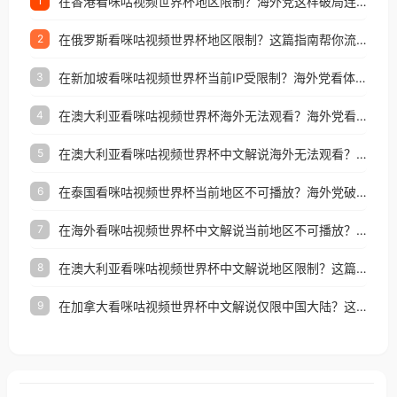
在香港看咪咕视频世界杯地区限制？海外党这样破局连看7天不卡顿！
1
在俄罗斯看咪咕视频世界杯地区限制？这篇指南帮你流畅看中文解说赛事
2
在新加坡看咪咕视频世界杯当前IP受限制？海外党看体育赛事的终极破局指南
3
在澳大利亚看咪咕视频世界杯海外无法观看？海外党看国内体育直播的终极解法
4
在澳大利亚看咪咕视频世界杯中文解说海外无法观看？这篇指南帮你搞定所有体育直播难题
5
在泰国看咪咕视频世界杯当前地区不可播放？海外党破局看中文解说赛事指南
6
在海外看咪咕视频世界杯中文解说当前地区不可播放？这篇指南帮你搞定所有体育赛事直播难题
7
在澳大利亚看咪咕视频世界杯中文解说地区限制？这篇指南帮你搞定海外观赛难题
8
在加拿大看咪咕视频世界杯中文解说仅限中国大陆？这篇指南帮你轻松解锁中文解说和赛事直播
9