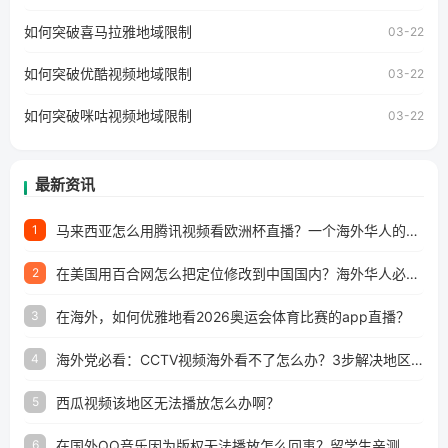
个问题的朋友们，使用番茄回国加速器，即可解决「海外用
如何突破喜马拉雅地域限制
户收听网易云音乐地区版权限制」的问题，无论人在香港、
03-22
澳门、台湾、美国、加拿大、澳大利亚、欧洲等国家和地区
工作、留学、定居等，都可以使用，不再因地区和版权限制
如何突破优酷视频地域限制
03-22
所困扰。
如何突破咪咕视频地域限制
03-22
最新资讯
马来西亚怎么用腾讯视频看欧洲杯直播？一个海外华人的真实困扰与破解
1
在美国用百合网怎么把定位修改到中国国内？海外华人必备的回国加速指南
2
在海外，如何优雅地看2026奥运会体育比赛的app直播？
3
海外党必看：CCTV视频海外看不了怎么办？3步解决地区限制+追剧自由
4
西瓜视频该地区无法播放怎么办啊？
5
在国外QQ音乐因为版权无法播放怎么回事？留学生亲测有效的解决办法
6