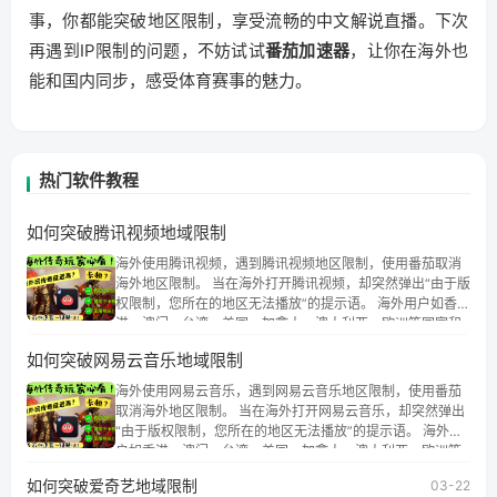
事，你都能突破地区限制，享受流畅的中文解说直播。下次
再遇到IP限制的问题，不妨试试
番茄加速器
，让你在海外也
能和国内同步，感受体育赛事的魅力。
热门软件教程
如何突破腾讯视频地域限制
海外使用腾讯视频，遇到腾讯视频地区限制，使用番茄取消
海外地区限制。 当在海外打开腾讯视频，却突然弹出“由于版
权限制，您所在的地区无法播放”的提示语。 海外用户如香
港、澳门、台湾、美国、加拿大、澳大利亚、欧洲等国家和
地区时，腾讯视频也会像其他音乐平台一样，出现地区及版
如何突破网易云音乐地域限制
权限制问题，且仅能在中国大陆地区播放。 遇到这个问题的
朋友们，使用番茄回国加速器，即可解决「海外用户收听腾
海外使用网易云音乐，遇到网易云音乐地区限制，使用番茄
讯视频地区版权限制」的问题，无论人在香港、澳门、台
取消海外地区限制。 当在海外打开网易云音乐，却突然弹出
湾、美国、加拿大、澳大利亚、欧洲等国家和地区工作、留
“由于版权限制，您所在的地区无法播放”的提示语。 海外用
学、定居等，都可以使用，不再因地区和版权限制所困扰。
户如香港、澳门、台湾、美国、加拿大、澳大利亚、欧洲等
国家和地区时，网易云音乐也会像其他音乐平台一样，出现
如何突破爱奇艺地域限制
03-22
地区及版权限制问题，且仅能在中国大陆地区播放。 遇到这