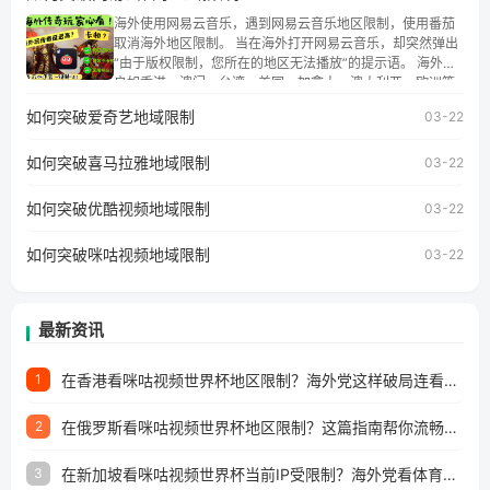
朋友们，使用番茄回国加速器，即可解决「海外用户收听腾
海外使用网易云音乐，遇到网易云音乐地区限制，使用番茄
讯视频地区版权限制」的问题，无论人在香港、澳门、台
取消海外地区限制。 当在海外打开网易云音乐，却突然弹出
湾、美国、加拿大、澳大利亚、欧洲等国家和地区工作、留
“由于版权限制，您所在的地区无法播放”的提示语。 海外用
学、定居等，都可以使用，不再因地区和版权限制所困扰。
户如香港、澳门、台湾、美国、加拿大、澳大利亚、欧洲等
国家和地区时，网易云音乐也会像其他音乐平台一样，出现
如何突破爱奇艺地域限制
03-22
地区及版权限制问题，且仅能在中国大陆地区播放。 遇到这
个问题的朋友们，使用番茄回国加速器，即可解决「海外用
如何突破喜马拉雅地域限制
户收听网易云音乐地区版权限制」的问题，无论人在香港、
03-22
澳门、台湾、美国、加拿大、澳大利亚、欧洲等国家和地区
工作、留学、定居等，都可以使用，不再因地区和版权限制
如何突破优酷视频地域限制
03-22
所困扰。
如何突破咪咕视频地域限制
03-22
最新资讯
在香港看咪咕视频世界杯地区限制？海外党这样破局连看7天不卡顿！
1
在俄罗斯看咪咕视频世界杯地区限制？这篇指南帮你流畅看中文解说赛事
2
在新加坡看咪咕视频世界杯当前IP受限制？海外党看体育赛事的终极破局指南
3