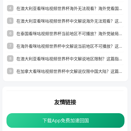
在澳大利亚看咪咕视频世界杯海外无法观看？海外党看国内体育直播的终极解法
4
在澳大利亚看咪咕视频世界杯中文解说海外无法观看？这篇指南帮你搞定所有体育直播难题
5
在泰国看咪咕视频世界杯当前地区不可播放？海外党破局看中文解说赛事指南
6
在海外看咪咕视频世界杯中文解说当前地区不可播放？这篇指南帮你搞定所有体育赛事直播难题
7
在澳大利亚看咪咕视频世界杯中文解说地区限制？这篇指南帮你搞定海外观赛难题
8
在加拿大看咪咕视频世界杯中文解说仅限中国大陆？这篇指南帮你轻松解锁中文解说和赛事直播
9
友情链接
番茄加速器
下载App免费加速回国
下载App免费加速回国