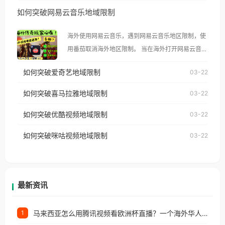
然弹出“由于版权限制，您所在的地区无法播放”的提
如何突破网易云音乐地域限制
示语。 海外用户如香港、澳门、台湾、美国、加拿
大、澳大利亚、欧洲等国家和地区时，腾讯视频也会
海外使用网易云音乐，遇到网易云音乐地区限制，使
像其他音乐平台一样，出现地区及版权限制问题，且
用番茄取消海外地区限制。 当在海外打开网易云音
仅能在中国大陆地区播放。 遇到这个问题的朋友们，
乐，却突然弹出“由于版权限制，您所在的地区无法
使用番茄回国加速器，即可解决「海外用户收听腾讯
如何突破爱奇艺地域限制
03-22
播放”的提示语。 海外用户如香港、澳门、台湾、美
视频地区版权限制」的问题，无论人在香港、澳门、
国、加拿大、澳大利亚、欧洲等国家和地区时，网易
如何突破喜马拉雅地域限制
03-22
台湾、美国、加拿大、澳大利亚、欧洲等国家和地区
云音乐也会像其他音乐平台一样，出现地区及版权限
工作、留学、定居等，都可以使用，不再因地区和版
如何突破优酷视频地域限制
03-22
制问题，且仅能在中国大陆地区播放。 遇到这个问题
权限制所困扰。
的朋友们，使用番茄回国加速器，即可解决「海外用
如何突破咪咕视频地域限制
03-22
户收听网易云音乐地区版权限制」的问题，无论人在
香港、澳门、台湾、美国、加拿大、澳大利亚、欧洲
等国家和地区工作、留学、定居等，都可以使用，不
再因地区和版权限制所困扰。
最新资讯
马来西亚怎么用腾讯视频看欧洲杯直播？一个海外华人的真实困扰与破解
1