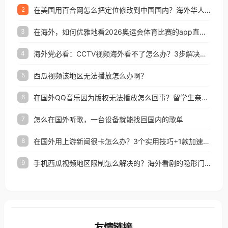
在美国用百合网怎么把定位修改到中国国内？海外华人必备的回国加速指南
2
在海外，如何优雅地看2026奥运会体育比赛的app直播？
3
海外党必看：CCTV视频海外看不了怎么办？3步解决地区限制+追剧自由
4
西瓜视频该地区无法播放怎么办啊？
5
在国外QQ音乐因为版权无法播放怎么回事？留学生亲测有效的解决办法
6
怎么在国外听歌，一台设备就能找回国内的歌单
7
在国外用上游新闻很卡怎么办？3个实用技巧+1款加速器解决海外看国内内容难题
8
手机西瓜视频地区限制怎么解决的？海外看剧的隐形门与钥匙
9
友情链接