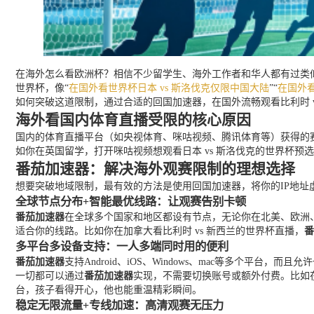
在海外怎么看欧洲杯？相信不少留学生、海外工作者和华人都有过类似
世界杯，像“
在国外看世界杯日本 vs 斯洛伐克仅限中国大陆
”“
在国外看
如何突破这道限制，通过合适的回国加速器，在国外流畅观看比利时 
海外看国内体育直播受限的核心原因
国内的体育直播平台（如央视体育、咪咕视频、腾讯体育等）获得的
如你在英国留学，打开咪咕视频想观看日本 vs 斯洛伐克的世界杯
番茄加速器：解决海外观赛限制的理想选择
想要突破地域限制，最有效的方法是使用回国加速器，将你的IP地址虚
全球节点分布+智能最优线路：让观赛告别卡顿
番茄加速器
在全球多个国家和地区都设有节点，无论你在北美、欧洲
适合你的线路。比如你在加拿大看比利时 vs 新西兰的世界杯直播，
番
多平台多设备支持：一人多端同时用的便利
番茄加速器
支持Android、iOS、Windows、mac等多个
一切都可以通过
番茄加速器
实现，不需要切换账号或额外付费。比如在
台，孩子看得开心，他也能重温精彩瞬间。
稳定无限流量+专线加速：高清观赛无压力