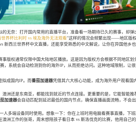
的无奈：打开国内常用的直播平台，准备看一场期待已久的赛事，却弹出“
世界杯比利时 vs 埃及海外无法观看
”这样的情况会频繁出现——地区版
vs 新西兰世界杯中文直播，还能享受熟悉的中文解说，让你在异国他乡
赛事版权通常仅限中国大陆地区播放。这是因为版权方会根据不同地区划分
预选赛，系统会自动检测到你的海外IP，从而拒绝访问。这种地域限制，让
拟成国内IP。而
番茄加速器
凭借其六大核心功能，成为海外用户观看国
、澳洲还是东南亚，都能找到就近的节点连接。更重要的是，它能智能推
茄加速器
会自动匹配到延迟最低的国内节点，确保直播画面流畅，不会出
平台，而且允许一人多端设备同时使用。想象一下：你在上班时用电脑看赛事直
澳洲工作的张哥，周末想陪孩子看日本 vs 斯洛伐克的比赛，他用自己