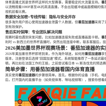
体育直播尤其是世界杯这样的大型赛事，需要稳定的大流量支持。
番
以流畅观看1080P甚至4K的高清直播，不会出现缓冲或画面模糊的
视机前看比赛。
数据安全加密+专线传输：隐私与安全并存
很多海外用户担心使用加速器会泄露个人数据，但
番茄加速器
采用了
到有效保护。
售后实时保障：专业团队解决问题
观赛时最怕遇到突发问题，比如加速器连接失败或直播画面卡顿。
番
利时 vs 新西兰的世界杯直播时，突然出现连接中断，联系客服后
2026美加墨世界杯观赛场景：番茄加速器的
2026年美加墨世界杯即将到来，作为海外球迷，如何用
番茄加速器
享
版本，注册登录后选择“回国加速”模式，系统智能推荐了一条延迟最低
顿。再比如在法国工作的王姐，之前尝试看日本 vs 斯洛伐克的预选
简单步骤：用番茄加速器看国内体育直播
其实使用
番茄加速器
的步骤很简单。首先，根据你的设备（手机、电
后，打开国内的直播平台（如央视体育、咪咕视频等），搜索你想看的