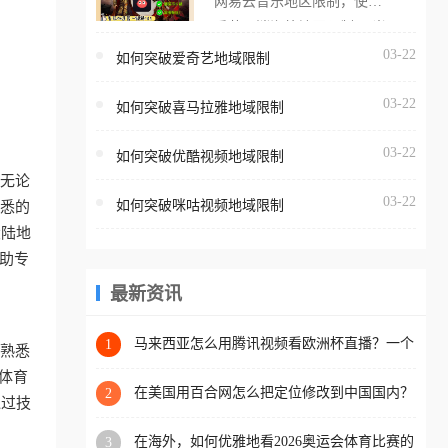
网易云音乐地区限制，使用
海外用户如香港、澳门、台
番茄取消海外地区限制。 当
湾、美国、加拿大、澳大利
在海外打开网易云音乐，却
03-22
如何突破爱奇艺地域限制
亚、欧洲等国家和地区时，
突然弹出“由于版权限制，您
腾讯视频也会像其他音乐平
03-22
所在的地区无法播放”的提示
如何突破喜马拉雅地域限制
台一样，出现地区及版权限
语。 海外用户如香港、澳
制问题，且仅能在中国大陆
03-22
如何突破优酷视频地域限制
门、台湾、美国、加拿大、
地区播放。 遇到这个问题的
？无论
澳大利亚、欧洲等国家和地
朋友们，使用番茄回国加速
03-22
如何突破咪咕视频地域限制
熟悉的
区时，网易云音乐也会像其
器，即可解决「海外用户收
大陆地
他音乐平台一样，出现地区
听腾讯视频地区版权限制」
助专
及版权限制问题，且仅能在
的问题，无论人在香港、澳
中国大陆地区播放。 遇到这
最新资讯
门、台湾、美国、加拿大、
个问题的朋友们，使用番茄
澳大利亚、欧洲等国家和地
回国加速器，即可解决「海
马来西亚怎么用腾讯视频看欧洲杯直播？一个
1
区工作、留学、定居等，都
到熟悉
海外华人的真实困扰与破解
外用户收听网易云音乐地区
可以使用，不再因地区和版
体育
版权限制」的问题，无论人
在美国用百合网怎么把定位修改到中国国内？
2
权限制所困扰。
通过技
海外华人必备的回国加速指南
在香港、澳门、台湾、美
在海外，如何优雅地看2026奥运会体育比赛的
3
国、加拿大、澳大利亚、欧