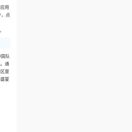
动应用
步，点
。
中国队
择。通
论区里
育盛宴