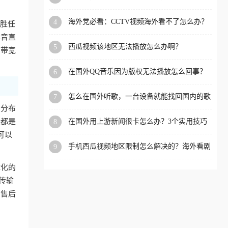
app直播？
洲等国家和地区工作、留
海外党必看：CCTV视频海外看不了怎么办？
4
能胜任
学、定居等，都可以使用，
3步解决地区限制+追剧自由
影音直
不再因地区和版权限制所困
西瓜视频该地区无法播放怎么办啊？
5
的带宽
扰。
在国外QQ音乐因为版权无法播放怎么回事？
6
留学生亲测有效的解决办法
怎么在国外听歌，一台设备就能找回国内的歌
7
单
点分布
标都是
在国外用上游新闻很卡怎么办？3个实用技巧
8
+1款加速器解决海外看国内内容难题
可以
手机西瓜视频地区限制怎么解决的？海外看剧
9
的隐形门与钥匙
优化的
传输
的售后