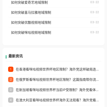
如何突破爱奇艺地域限制
03-22
播放”的提示语。 海外用户如香港、澳门、台湾、美
视频地区版权限制」的问题，无论人在香港、澳门、
国、加拿大、澳大利亚、欧洲等国家和地区时，网易
如何突破喜马拉雅地域限制
03-22
台湾、美国、加拿大、澳大利亚、欧洲等国家和地区
云音乐也会像其他音乐平台一样，出现地区及版权限
工作、留学、定居等，都可以使用，不再因地区和版
如何突破优酷视频地域限制
03-22
制问题，且仅能在中国大陆地区播放。 遇到这个问题
权限制所困扰。
的朋友们，使用番茄回国加速器，即可解决「海外用
如何突破咪咕视频地域限制
03-22
户收听网易云音乐地区版权限制」的问题，无论人在
香港、澳门、台湾、美国、加拿大、澳大利亚、欧洲
等国家和地区工作、留学、定居等，都可以使用，不
再因地区和版权限制所困扰。
最新资讯
在香港看咪咕视频世界杯地区限制？海外党这样破局连看7天不卡顿！
1
在俄罗斯看咪咕视频世界杯地区限制？这篇指南帮你流畅看中文解说赛事
2
在新加坡看咪咕视频世界杯当前IP受限制？海外党看体育赛事的终极破局指南
3
在澳大利亚看咪咕视频世界杯海外无法观看？海外党看国内体育直播的终极解法
4