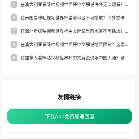
在澳大利亚看咪咕视频世界杯中文解说海外无法观看？这篇指南帮你搞定所有体育直播难题
5
在泰国看咪咕视频世界杯当前地区不可播放？海外党破局看中文解说赛事指南
6
在海外看咪咕视频世界杯中文解说当前地区不可播放？这篇指南帮你搞定所有体育赛事直播难题
7
在澳大利亚看咪咕视频世界杯中文解说地区限制？这篇指南帮你搞定海外观赛难题
8
在加拿大看咪咕视频世界杯中文解说仅限中国大陆？这篇指南帮你轻松解锁中文解说和赛事直播
9
友情链接
番茄加速器
下载App免费加速回国
下载App免费加速回国