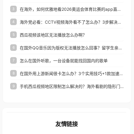
在海外，如何优雅地看2026奥运会体育比赛的app直播？
3
海外党必看：CCTV视频海外看不了怎么办？3步解决地区限制+追剧自由
4
西瓜视频该地区无法播放怎么办啊？
5
在国外QQ音乐因为版权无法播放怎么回事？留学生亲测有效的解决办法
6
怎么在国外听歌，一台设备就能找回国内的歌单
7
在国外用上游新闻很卡怎么办？3个实用技巧+1款加速器解决海外看国内内容难题
8
手机西瓜视频地区限制怎么解决的？海外看剧的隐形门与钥匙
9
友情链接