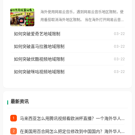
大、澳大利亚、欧洲等国家和地区时，腾讯视频也会
海外使用网易云音乐，遇到网易云音乐地区限制，使
像其他音乐平台一样，出现地区及版权限制问题，且
用番茄取消海外地区限制。 当在海外打开网易云音
仅能在中国大陆地区播放。 遇到这个问题的朋友们，
乐，却突然弹出“由于版权限制，您所在的地区无法
使用番茄回国加速器，即可解决「海外用户收听腾讯
如何突破爱奇艺地域限制
03-22
播放”的提示语。 海外用户如香港、澳门、台湾、美
视频地区版权限制」的问题，无论人在香港、澳门、
国、加拿大、澳大利亚、欧洲等国家和地区时，网易
如何突破喜马拉雅地域限制
03-22
台湾、美国、加拿大、澳大利亚、欧洲等国家和地区
云音乐也会像其他音乐平台一样，出现地区及版权限
工作、留学、定居等，都可以使用，不再因地区和版
如何突破优酷视频地域限制
03-22
制问题，且仅能在中国大陆地区播放。 遇到这个问题
权限制所困扰。
的朋友们，使用番茄回国加速器，即可解决「海外用
如何突破咪咕视频地域限制
03-22
户收听网易云音乐地区版权限制」的问题，无论人在
香港、澳门、台湾、美国、加拿大、澳大利亚、欧洲
等国家和地区工作、留学、定居等，都可以使用，不
再因地区和版权限制所困扰。
最新资讯
马来西亚怎么用腾讯视频看欧洲杯直播？一个海外华人的真实困扰与破解
1
在美国用百合网怎么把定位修改到中国国内？海外华人必备的回国加速指南
2