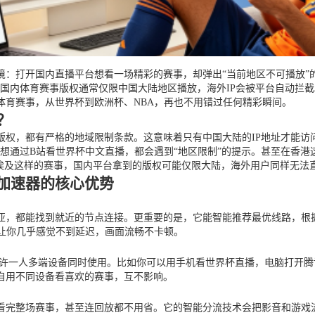
境：打开国内直播平台想看一场精彩的赛事，却弹出“当前地区不可播放”
国内体育赛事版权通常仅限中国大陆地区播放，海外IP会被平台自动拦
体育赛事，从世界杯到欧洲杯、NBA，再也不用错过任何精彩瞬间。
？
权，都有严格的地域限制条款。这意味着只有中国大陆的IP地址才能访
亚想通过B站看世界杯中文直播，都会遇到“地区限制”的提示。甚至在香
s 埃及这样的赛事，国内平台拿到的版权可能仅限大陆，海外用户同样无法
加速器的核心优势
亚，都能找到就近的节点连接。更重要的是，它能智能推荐最优线路，根
让你几乎感觉不到延迟，画面流畅不卡顿。
流平台，而且允许一人多端设备同时使用。比如你可以用手机看世界杯直播，电脑
自用不同设备看喜欢的赛事，互不影响。
看完整场赛事，甚至连回放都不用省。它的智能分流技术会把影音和游戏