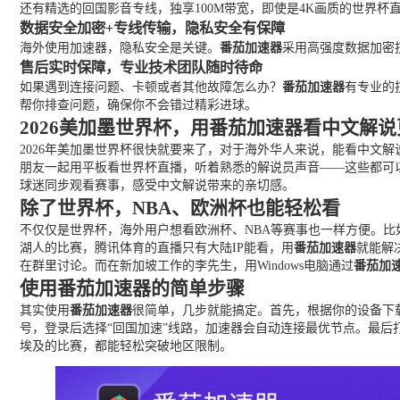
还有精选的回国影音专线，独享100M带宽，即使是4K画质的世界
数据安全加密+专线传输，隐私安全有保障
海外使用加速器，隐私安全是关键。
番茄加速器
采用高强度数据加密
售后实时保障，专业技术团队随时待命
如果遇到连接问题、卡顿或者其他故障怎么办？
番茄加速器
有专业的
帮你排查问题，确保你不会错过精彩进球。
2026美加墨世界杯，用番茄加速器看中文解
2026年美加墨世界杯很快就要来了，对于海外华人来说，能看中文
朋友一起用平板看世界杯直播，听着熟悉的解说员声音——这些都可
球迷同步观看赛事，感受中文解说带来的亲切感。
除了世界杯，NBA、欧洲杯也能轻松看
不仅仅是世界杯，海外用户想看欧洲杯、NBA等赛事也一样方便。
湖人的比赛，腾讯体育的直播只有大陆IP能看，用
番茄加速器
就能解
在群里讨论。而在新加坡工作的李先生，用Windows电脑通过
番茄加
使用番茄加速器的简单步骤
其实使用
番茄加速器
很简单，几步就能搞定。首先，根据你的设备下载对应版
号，登录后选择“回国加速”线路，加速器会自动连接最优节点。最后打
埃及的比赛，都能轻松突破地区限制。