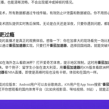
杯直播，也能清晰流畅，不会出现缓冲或掉帧的情况。
技术，所有数据都通过专线传输，有效防止IP泄露和数据被窃。你不用担
技术团队提供实时售后保障。无论是白天还是深夜，只要你遇到问题，都
说更过瘾
解说的直播才是真正的观赛体验。想象一下：你在加拿大的现场看完一场
以通过
番茄加速器
实现。只要打开
番茄加速器
，选择回国线路，就能突破
比如在海外怎么看欧洲杯？打开爱奇艺体育，提示地区限制，这时用
番茄加
决。举个例子：留学生小张在澳大利亚，用
番茄加速器
的iOS版本看欧
速器
看NBA直播，即使是高峰时段也没有卡顿，体验和在国内一样。
本：Android用户可以去谷歌商店，iOS用户在App Store搜索“
番
开你想观看的国内体育平台（比如央视影音、咪咕视频、B站），就能正常访