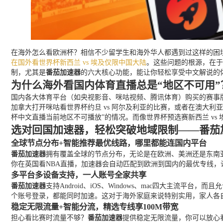
在海外怎么看欧洲杯？相信不少留学生和海外华人都遇到过这样的困
在国外看世界杯新西兰 vs 埃及仅限中国大陆
。这些问题的根源，在于
制，尤其是
番茄加速器
的六大核心功能，能让你轻松享受中文解说的
为什么海外看国内体育直播总是“地区不可用”
国内各大体育平台（如央视影音、咪咕视频、腾讯体育）购买的赛事版
加拿大打开咪咕看世界杯约旦 vs 阿尔及利亚的比赛，或者在澳大利
杯中文直播当前地区不可播放”的情况。而像世界杯预选赛新西兰 v
选对回国加速器，轻松突破地域限制——番茄
全球节点分布+智能推荐最优线路，哪里都能连国内平台
番茄加速器
拥有覆盖全球的节点分布，无论是在欧洲、美洲还是东南
你在英国看NBA直播，加速器会自动匹配到欧洲到国内的最优专线，
多平台多设备支持，一人账号全家共享
番茄加速器
支持Android、iOS、Windows、mac四大主
个账号登录，都能同时加速。这对于海外家庭来说特别实用，家人各
稳定无限流量+智能分流，精选专线享100M带宽
担心看比赛时流量不够？
番茄加速器
提供稳定无限流量，你可以放心