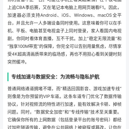
上追CBA季后赛，又在笔记本电脑上用网页端看F1。因此，
加速器必须支持Android、iOS、Windows、macOS全平
台，并且允许一人多端设备同时使用。这意味着你可以在手
机、平板、电脑甚至电视盒子上同时登录，家人看国内电视
剧，你同时看体育直播，互不干扰。加上“稳定无限流量”和
“独享100M带宽”的保障，你完全可以告别用量焦虑，尽情享
受4K超高清画质带来的临场感，再也不用担心看到关键时刻
突然缓冲。
专线加速与数据安全：为流畅与隐私护航
普通网络通道拥堵不堪，而“精选回国影音、游戏加速专线”
则像是为你预留的VIP车道。这条车道专门优化了数据传输
协议，针对视频流的特性进行加速，能有效解决卡顿、掉帧
问题。同时，“数据安全加密”和“专线传输”技术至关重要。
它确保你所有的上网数据（包括登录平台的账号密码）都经
过加密隧道传输，避免在公共网络上被窥探或篡改，让你在