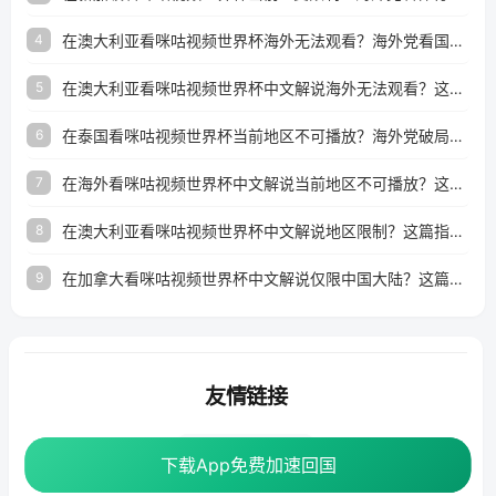
在澳大利亚看咪咕视频世界杯海外无法观看？海外党看国内体育直播的终极解法
4
在澳大利亚看咪咕视频世界杯中文解说海外无法观看？这篇指南帮你搞定所有体育直播难题
5
在泰国看咪咕视频世界杯当前地区不可播放？海外党破局看中文解说赛事指南
6
在海外看咪咕视频世界杯中文解说当前地区不可播放？这篇指南帮你搞定所有体育赛事直播难题
7
在澳大利亚看咪咕视频世界杯中文解说地区限制？这篇指南帮你搞定海外观赛难题
8
在加拿大看咪咕视频世界杯中文解说仅限中国大陆？这篇指南帮你轻松解锁中文解说和赛事直播
9
友情链接
番茄加速器
下载App免费加速回国
下载App免费加速回国