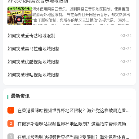
如何突破网易云音乐地域限制
权限制问题，且仅能在中国大陆地区播放。 遇到这个问题的
朋友们，使用番茄回国加速器，即可解决「海外用户收听腾
海外使用网易云音乐，遇到网易云音乐地区限制，使用番茄
讯视频地区版权限制」的问题，无论人在香港、澳门、台
取消海外地区限制。 当在海外打开网易云音乐，却突然弹出
湾、美国、加拿大、澳大利亚、欧洲等国家和地区工作、留
“由于版权限制，您所在的地区无法播放”的提示语。 海外用
学、定居等，都可以使用，不再因地区和版权限制所困扰。
户如香港、澳门、台湾、美国、加拿大、澳大利亚、欧洲等
国家和地区时，网易云音乐也会像其他音乐平台一样，出现
如何突破爱奇艺地域限制
03-22
地区及版权限制问题，且仅能在中国大陆地区播放。 遇到这
个问题的朋友们，使用番茄回国加速器，即可解决「海外用
如何突破喜马拉雅地域限制
户收听网易云音乐地区版权限制」的问题，无论人在香港、
03-22
澳门、台湾、美国、加拿大、澳大利亚、欧洲等国家和地区
工作、留学、定居等，都可以使用，不再因地区和版权限制
如何突破优酷视频地域限制
03-22
所困扰。
如何突破咪咕视频地域限制
03-22
最新资讯
在香港看咪咕视频世界杯地区限制？海外党这样破局连看7天不卡顿！
1
在俄罗斯看咪咕视频世界杯地区限制？这篇指南帮你流畅看中文解说赛事
2
在新加坡看咪咕视频世界杯当前IP受限制？海外党看体育赛事的终极破局指南
3