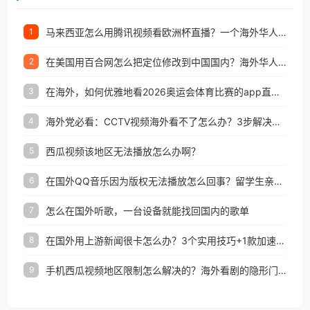
马来西亚怎么用腾讯视频看欧洲杯直播？一个海外华人的真实困扰与破解
1
在美国用百合网怎么把定位修改到中国国内？海外华人必备的回国加速指南
2
在海外，如何优雅地看2026奥运会体育比赛的app直播？
3
海外党必看：CCTV视频海外看不了怎么办？3步解决地区限制+追剧自由
4
西瓜视频该地区无法播放怎么办啊？
5
在国外QQ音乐因为版权无法播放怎么回事？留学生亲测有效的解决办法
6
怎么在国外听歌，一台设备就能找回国内的歌单
7
在国外用上游新闻很卡怎么办？3个实用技巧+1款加速器解决海外看国内内容难题
8
手机西瓜视频地区限制怎么解决的？海外看剧的隐形门与钥匙
9