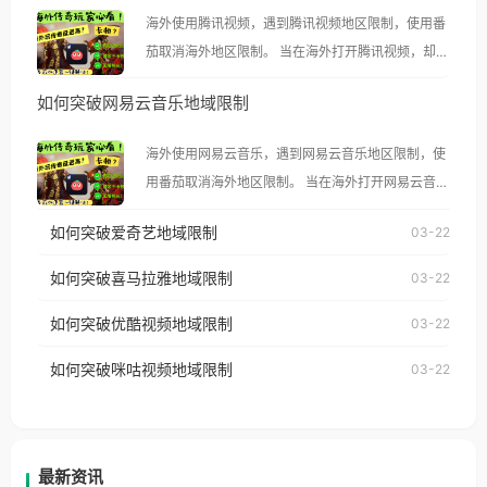
海外使用腾讯视频，遇到腾讯视频地区限制，使用番
茄取消海外地区限制。 当在海外打开腾讯视频，却突
然弹出“由于版权限制，您所在的地区无法播放”的提
如何突破网易云音乐地域限制
示语。 海外用户如香港、澳门、台湾、美国、加拿
大、澳大利亚、欧洲等国家和地区时，腾讯视频也会
海外使用网易云音乐，遇到网易云音乐地区限制，使
像其他音乐平台一样，出现地区及版权限制问题，且
用番茄取消海外地区限制。 当在海外打开网易云音
仅能在中国大陆地区播放。 遇到这个问题的朋友们，
乐，却突然弹出“由于版权限制，您所在的地区无法
使用番茄回国加速器，即可解决「海外用户收听腾讯
如何突破爱奇艺地域限制
03-22
播放”的提示语。 海外用户如香港、澳门、台湾、美
视频地区版权限制」的问题，无论人在香港、澳门、
国、加拿大、澳大利亚、欧洲等国家和地区时，网易
如何突破喜马拉雅地域限制
03-22
台湾、美国、加拿大、澳大利亚、欧洲等国家和地区
云音乐也会像其他音乐平台一样，出现地区及版权限
工作、留学、定居等，都可以使用，不再因地区和版
如何突破优酷视频地域限制
03-22
制问题，且仅能在中国大陆地区播放。 遇到这个问题
权限制所困扰。
的朋友们，使用番茄回国加速器，即可解决「海外用
如何突破咪咕视频地域限制
03-22
户收听网易云音乐地区版权限制」的问题，无论人在
香港、澳门、台湾、美国、加拿大、澳大利亚、欧洲
等国家和地区工作、留学、定居等，都可以使用，不
再因地区和版权限制所困扰。
最新资讯