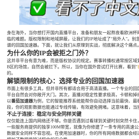
身在海外，当你想打开国内直播平台，准备和朋友一起熬夜看欧洲杯时
临的难题。版权限制和地域屏蔽，让我们的IP地址成了“局外人”。
谱的回国加速器。下面，就让我们从原理到实战，彻底解决这个痛点
为什么你的IP会被拒之门外？
这并非平台有意为难，而是版权协议的规定。赛事转播权通常按区域
B区的场馆，自然会被拦下。所以，当你在国外尝试打开比赛，看到“
的。
解锁限制的核心：选择专业的回国加速器
市面上有很多工具，但并非所有都适合用于高清直播。一个专业的回
平台自然会对你敞开大门。其次，直播对稳定性要求极高，卡顿和掉
以
番茄加速器
为例，它的智能推荐系统能帮你自动选择当前最快、最
段，你的观影数据也能通过专线传输，有效避免拥堵。这意味着，当
不止于连接：稳定与安全同样关键
仅仅能连上国内网络还不够。你是否遇到过看球到关键时刻突然卡住
一些服务商提供的独享100M带宽，就像为你修建了一条专用的高速
数据安全同样不容忽视。在使用加速器时，你的所有网络数据都会经