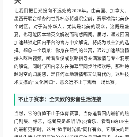
天
让我们把目光投向不远处的2026年。由美国、加拿大、
墨西哥联合举办的世界杯必将盛况空前，赛事横跨北美多
个时区。对于海外华人，尤其是北美的观众，这既是盛
宴，也可能因本地英文解说而稍感隔阂。届时，通过回国
加速器锁定国内平台的官方中文解说，将成为最主流的选
择。想象一个场景：你身在纽约的公寓，通过加速器流畅
接入咪咕视频，听着詹俊或张路指导充满激情与专业洞察
的解说，同时与国内亲友在弹幕里同步吐槽欢呼，那种跨
越时空的归属感，是任何本地转播都无法替代的。这种技
术支撑的“文化回归”，意义远不止于观看一场比赛。
不止于赛事：全天候的影音生活连接
当然，它的价值不止于体育赛事。当你追看国内最新的热
门剧集、综艺，或者只是想听听QQ音乐、看看B站UP主
的最新更新时，这台“数字时光机”同样有效。它解决的是