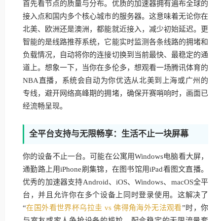
首先看节点的质量与分布。优质的加速器拥有遍布全球的
接入点和国内多个核心城市的服务器。这意味着无论你在
北美、欧洲还是澳洲，都能就近接入，减少初始延迟。更
智能的是线路推荐系统，它能实时监测各条线路的拥堵和
负载情况，自动将你的连接切换到当前最快、最稳定的通
道上。想象一下，当你在多伦多，想观看一场腾讯体育的
NBA直播，系统会自动为你优选从北美到上海或广州的
专线，避开网络高峰期的拥堵，确保开赛哨响时，画面已
经流畅呈现。
全平台支持与无限畅享：生活不止一块屏幕
你的设备不止一台。可能在公寓用Windows电脑看大屏，
通勤路上用iPhone刷集锦，在图书馆用iPad看图文直播。
优秀的加速器支持Android、iOS、Windows、macOS全平
台，并且允许你在多个设备上同时登录使用。这解决了
“
在国外看世界杯乌拉圭 vs 佛得角海外无法观看
”时，你
与室友或家人争抢设备的尴尬。配合稳定的无限流量套