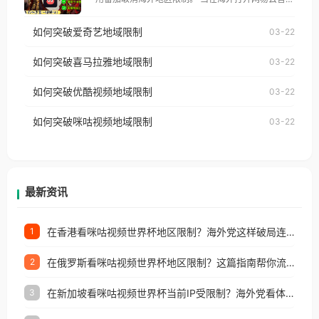
仅能在中国大陆地区播放。 遇到这个问题的朋友们，
乐，却突然弹出“由于版权限制，您所在的地区无法
使用番茄回国加速器，即可解决「海外用户收听腾讯
如何突破爱奇艺地域限制
03-22
播放”的提示语。 海外用户如香港、澳门、台湾、美
视频地区版权限制」的问题，无论人在香港、澳门、
国、加拿大、澳大利亚、欧洲等国家和地区时，网易
如何突破喜马拉雅地域限制
03-22
台湾、美国、加拿大、澳大利亚、欧洲等国家和地区
云音乐也会像其他音乐平台一样，出现地区及版权限
工作、留学、定居等，都可以使用，不再因地区和版
如何突破优酷视频地域限制
03-22
制问题，且仅能在中国大陆地区播放。 遇到这个问题
权限制所困扰。
的朋友们，使用番茄回国加速器，即可解决「海外用
如何突破咪咕视频地域限制
03-22
户收听网易云音乐地区版权限制」的问题，无论人在
香港、澳门、台湾、美国、加拿大、澳大利亚、欧洲
等国家和地区工作、留学、定居等，都可以使用，不
再因地区和版权限制所困扰。
最新资讯
在香港看咪咕视频世界杯地区限制？海外党这样破局连看7天不卡顿！
1
在俄罗斯看咪咕视频世界杯地区限制？这篇指南帮你流畅看中文解说赛事
2
在新加坡看咪咕视频世界杯当前IP受限制？海外党看体育赛事的终极破局指南
3