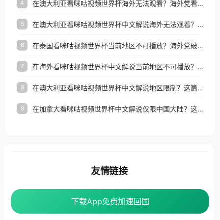
在澳大利亚看咪咕视频世界杯海外无法观看？海外党看国内体育直播的终极解法
4
在澳大利亚看咪咕视频世界杯中文解说海外无法观看？这篇指南帮你搞定所有体育直播难题
5
在泰国看咪咕视频世界杯当前地区不可播放？海外党破局看中文解说赛事指南
6
在海外看咪咕视频世界杯中文解说当前地区不可播放？这篇指南帮你搞定所有体育赛事直播难题
7
在澳大利亚看咪咕视频世界杯中文解说地区限制？这篇指南帮你搞定海外观赛难题
8
在加拿大看咪咕视频世界杯中文解说仅限中国大陆？这篇指南帮你轻松解锁中文解说和赛事直播
9
友情链接
番茄加速器
下载App免费加速回国
下载App免费加速回国