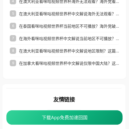
在澳大利亚看咪咕视频世界杯海外无法观看？海外党看国内体育直播的终极解法
4
在澳大利亚看咪咕视频世界杯中文解说海外无法观看？这篇指南帮你搞定所有体育直播难题
5
在泰国看咪咕视频世界杯当前地区不可播放？海外党破局看中文解说赛事指南
6
在海外看咪咕视频世界杯中文解说当前地区不可播放？这篇指南帮你搞定所有体育赛事直播难题
7
在澳大利亚看咪咕视频世界杯中文解说地区限制？这篇指南帮你搞定海外观赛难题
8
在加拿大看咪咕视频世界杯中文解说仅限中国大陆？这篇指南帮你轻松解锁中文解说和赛事直播
9
友情链接
番茄加速器
下载App免费加速回国
下载App免费加速回国