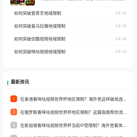
仅能在中国大陆地区播放。 遇到这个问题的朋友们，
乐，却突然弹出“由于版权限制，您所在的地区无法
使用番茄回国加速器，即可解决「海外用户收听腾讯
如何突破爱奇艺地域限制
03-22
播放”的提示语。 海外用户如香港、澳门、台湾、美
视频地区版权限制」的问题，无论人在香港、澳门、
国、加拿大、澳大利亚、欧洲等国家和地区时，网易
如何突破喜马拉雅地域限制
03-22
台湾、美国、加拿大、澳大利亚、欧洲等国家和地区
云音乐也会像其他音乐平台一样，出现地区及版权限
工作、留学、定居等，都可以使用，不再因地区和版
如何突破优酷视频地域限制
03-22
制问题，且仅能在中国大陆地区播放。 遇到这个问题
权限制所困扰。
的朋友们，使用番茄回国加速器，即可解决「海外用
如何突破咪咕视频地域限制
03-22
户收听网易云音乐地区版权限制」的问题，无论人在
香港、澳门、台湾、美国、加拿大、澳大利亚、欧洲
等国家和地区工作、留学、定居等，都可以使用，不
再因地区和版权限制所困扰。
最新资讯
在香港看咪咕视频世界杯地区限制？海外党这样破局连看7天不卡顿！
1
在俄罗斯看咪咕视频世界杯地区限制？这篇指南帮你流畅看中文解说赛事
2
在新加坡看咪咕视频世界杯当前IP受限制？海外党看体育赛事的终极破局指南
3