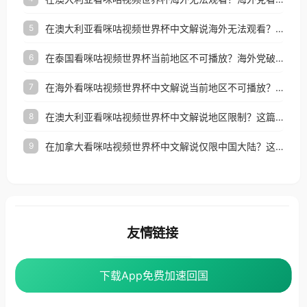
在澳大利亚看咪咕视频世界杯中文解说海外无法观看？这篇指南帮你搞定所有体育直播难题
5
在泰国看咪咕视频世界杯当前地区不可播放？海外党破局看中文解说赛事指南
6
在海外看咪咕视频世界杯中文解说当前地区不可播放？这篇指南帮你搞定所有体育赛事直播难题
7
在澳大利亚看咪咕视频世界杯中文解说地区限制？这篇指南帮你搞定海外观赛难题
8
在加拿大看咪咕视频世界杯中文解说仅限中国大陆？这篇指南帮你轻松解锁中文解说和赛事直播
9
友情链接
番茄加速器
下载App免费加速回国
下载App免费加速回国