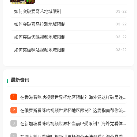
仅能在中国大陆地区播放。 遇到这个问题的朋友们，
乐，却突然弹出“由于版权限制，您所在的地区无法
使用番茄回国加速器，即可解决「海外用户收听腾讯
如何突破爱奇艺地域限制
03-22
播放”的提示语。 海外用户如香港、澳门、台湾、美
视频地区版权限制」的问题，无论人在香港、澳门、
国、加拿大、澳大利亚、欧洲等国家和地区时，网易
如何突破喜马拉雅地域限制
03-22
台湾、美国、加拿大、澳大利亚、欧洲等国家和地区
云音乐也会像其他音乐平台一样，出现地区及版权限
工作、留学、定居等，都可以使用，不再因地区和版
如何突破优酷视频地域限制
03-22
制问题，且仅能在中国大陆地区播放。 遇到这个问题
权限制所困扰。
的朋友们，使用番茄回国加速器，即可解决「海外用
如何突破咪咕视频地域限制
03-22
户收听网易云音乐地区版权限制」的问题，无论人在
香港、澳门、台湾、美国、加拿大、澳大利亚、欧洲
等国家和地区工作、留学、定居等，都可以使用，不
再因地区和版权限制所困扰。
最新资讯
在香港看咪咕视频世界杯地区限制？海外党这样破局连看7天不卡顿！
1
在俄罗斯看咪咕视频世界杯地区限制？这篇指南帮你流畅看中文解说赛事
2
在新加坡看咪咕视频世界杯当前IP受限制？海外党看体育赛事的终极破局指南
3
在澳大利亚看咪咕视频世界杯海外无法观看？海外党看国内体育直播的终极解法
4