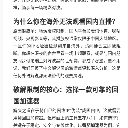
源，让你无论身在纽约、悉尼还是伦敦，都能像在国内一
样，畅享每一场精彩对决。
为什么你在海外无法观看国内直播？
原因很简单：地域版权限制。国内平台如腾讯体育、咪咕
视频、央视影音等，其播放权通常仅限于中国大陆地区。
一旦你的IP地址被检测到来自海外，访问便会立即被阻
断。你想在深夜的宿舍里看一场中超联赛，或是与国内朋
友同步讨论瑞士对阵波黑的世预赛，都成了奢望。更不用
说，我们习惯了中文解说员的激情点评和深入分析，这是
任何外语解说都无法替代的观赛灵魂。
破解限制的核心：选择一款可靠的回
国加速器
解决之道在于将自己的网络IP“伪装”成国内IP。这就需要
用到回国加速器。但市面上的工具五花八门，如何选择？
关键在于稳定、安全与专线优化。以
番茄加速器
为例，它