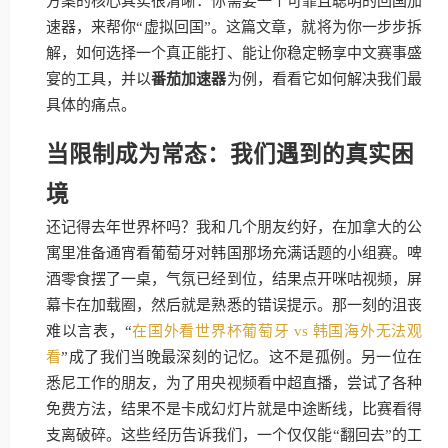
方案的核心其实很清晰：你需要一个可靠且聪明的回国加
速器，来帮你“虚拟回国”。这篇文章，就将为你一步步拆
解，如何选择一个真正能打、能让你稳定畅享中文赛事盛
宴的工具，并以
番茄加速器
为例，看看它如何解决我们最
具体的痛点。
当限制成为常态：我们遇到的真实困
境
还记得去年世界杯吗？我和几个朋友约好，在加拿大的公
寓里准备通宵看葡萄牙对韩国那场充满话题的小组赛。啤
酒零食摆了一桌，气氛已经到位，结果点开咪咕视频，屏
幕卡在加载圈，然后就是熟悉的错误提示。那一刻的沮丧
难以言表，“
在国外看世界杯葡萄牙 vs 韩国海外无法观
看
”成了我们当晚最深刻的记忆。这不是孤例。另一位在
悉尼工作的朋友，为了用央视频看中超直播，尝试了各种
免费方法，结果不是卡成幻灯片就是中途断线，比赛看得
支离破碎。这些经历告诉我们，一个仅仅能“翻回去”的工