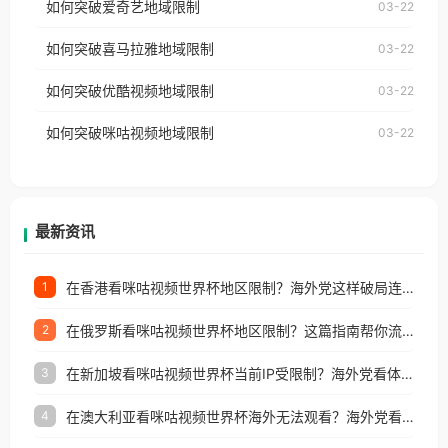
如何突破爱奇艺地域限制
03-22
播放”的提示语。 海外用户如香港、澳门、台湾、美
视频地区版权限制」的问题，无论人在香港、澳门、
国、加拿大、澳大利亚、欧洲等国家和地区时，网易
如何突破喜马拉雅地域限制
03-22
台湾、美国、加拿大、澳大利亚、欧洲等国家和地区
云音乐也会像其他音乐平台一样，出现地区及版权限
工作、留学、定居等，都可以使用，不再因地区和版
如何突破优酷视频地域限制
03-22
制问题，且仅能在中国大陆地区播放。 遇到这个问题
权限制所困扰。
的朋友们，使用番茄回国加速器，即可解决「海外用
如何突破咪咕视频地域限制
03-22
户收听网易云音乐地区版权限制」的问题，无论人在
香港、澳门、台湾、美国、加拿大、澳大利亚、欧洲
等国家和地区工作、留学、定居等，都可以使用，不
再因地区和版权限制所困扰。
最新资讯
在香港看咪咕视频世界杯地区限制？海外党这样破局连看7天不卡顿！
1
在俄罗斯看咪咕视频世界杯地区限制？这篇指南帮你流畅看中文解说赛事
2
在新加坡看咪咕视频世界杯当前IP受限制？海外党看体育赛事的终极破局指南
3
在澳大利亚看咪咕视频世界杯海外无法观看？海外党看国内体育直播的终极解法
4