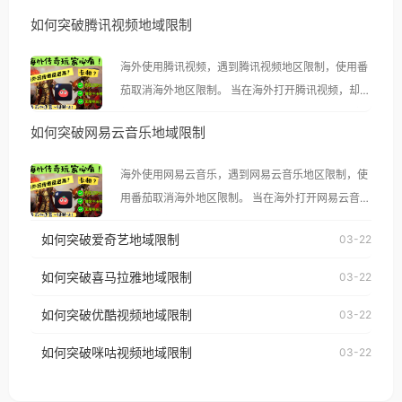
如何突破腾讯视频地域限制
海外使用腾讯视频，遇到腾讯视频地区限制，使用番
茄取消海外地区限制。 当在海外打开腾讯视频，却突
然弹出“由于版权限制，您所在的地区无法播放”的提
如何突破网易云音乐地域限制
示语。 海外用户如香港、澳门、台湾、美国、加拿
大、澳大利亚、欧洲等国家和地区时，腾讯视频也会
海外使用网易云音乐，遇到网易云音乐地区限制，使
像其他音乐平台一样，出现地区及版权限制问题，且
用番茄取消海外地区限制。 当在海外打开网易云音
仅能在中国大陆地区播放。 遇到这个问题的朋友们，
乐，却突然弹出“由于版权限制，您所在的地区无法
使用番茄回国加速器，即可解决「海外用户收听腾讯
如何突破爱奇艺地域限制
03-22
播放”的提示语。 海外用户如香港、澳门、台湾、美
视频地区版权限制」的问题，无论人在香港、澳门、
国、加拿大、澳大利亚、欧洲等国家和地区时，网易
如何突破喜马拉雅地域限制
03-22
台湾、美国、加拿大、澳大利亚、欧洲等国家和地区
云音乐也会像其他音乐平台一样，出现地区及版权限
工作、留学、定居等，都可以使用，不再因地区和版
如何突破优酷视频地域限制
03-22
制问题，且仅能在中国大陆地区播放。 遇到这个问题
权限制所困扰。
的朋友们，使用番茄回国加速器，即可解决「海外用
如何突破咪咕视频地域限制
03-22
户收听网易云音乐地区版权限制」的问题，无论人在
香港、澳门、台湾、美国、加拿大、澳大利亚、欧洲