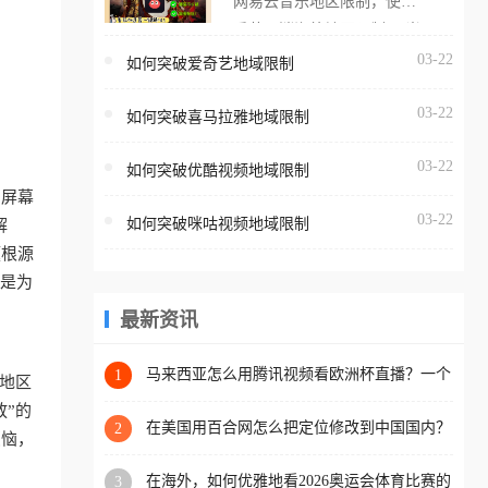
网易云音乐地区限制，使用
海外用户如香港、澳门、台
番茄取消海外地区限制。 当
湾、美国、加拿大、澳大利
在海外打开网易云音乐，却
03-22
如何突破爱奇艺地域限制
亚、欧洲等国家和地区时，
突然弹出“由于版权限制，您
腾讯视频也会像其他音乐平
03-22
所在的地区无法播放”的提示
如何突破喜马拉雅地域限制
台一样，出现地区及版权限
语。 海外用户如香港、澳
制问题，且仅能在中国大陆
03-22
如何突破优酷视频地域限制
门、台湾、美国、加拿大、
地区播放。 遇到这个问题的
，屏幕
澳大利亚、欧洲等国家和地
朋友们，使用番茄回国加速
03-22
如何突破咪咕视频地域限制
解
区时，网易云音乐也会像其
器，即可解决「海外用户收
题根源
他音乐平台一样，出现地区
听腾讯视频地区版权限制」
就是为
及版权限制问题，且仅能在
的问题，无论人在香港、澳
中国大陆地区播放。 遇到这
最新资讯
门、台湾、美国、加拿大、
个问题的朋友们，使用番茄
澳大利亚、欧洲等国家和地
回国加速器，即可解决「海
马来西亚怎么用腾讯视频看欧洲杯直播？一个
1
区工作、留学、定居等，都
地区
海外华人的真实困扰与破解
外用户收听网易云音乐地区
可以使用，不再因地区和版
放”的
版权限制」的问题，无论人
在美国用百合网怎么把定位修改到中国国内？
2
权限制所困扰。
烦恼，
海外华人必备的回国加速指南
在香港、澳门、台湾、美
在海外，如何优雅地看2026奥运会体育比赛的
3
国、加拿大、澳大利亚、欧