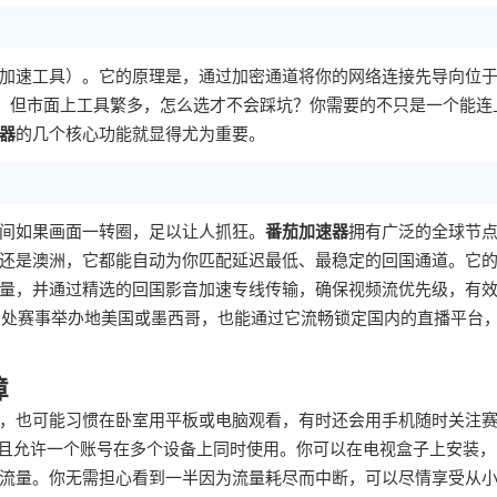
络加速工具）。它的原理是，通过加密通道将你的网络连接先导向位
检测。但市面上工具繁多，怎么选才不会踩坑？你需要的不只是一个能连
器
的几个核心功能就显得尤为重要。
间如果画面一转圈，足以让人抓狂。
番茄加速器
拥有广泛的全球节
还是澳洲，它都能自动为你匹配延迟最低、最稳定的回国通道。它
量，并通过精选的回国影音加速专线传输，确保视频流优先级，有
便身处赛事举办地美国或墨西哥，也能通过它流畅锁定国内的直播平台
障
，也可能习惯在卧室用平板或电脑观看，有时还会用手机随时关注
S全平台，并且允许一个账号在多个设备上同时使用。你可以在电视盒子上安装
流量。你无需担心看到一半因为流量耗尽而中断，可以尽情享受从