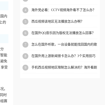
app直播？
洲等国家和地区工作、留
海外党必看：CCTV视频海外看不了怎么办？
4
学、定居等，都可以使用，
3步解决地区限制+追剧自由
于国内
不再因地区和版权限制所困
西瓜视频该地区无法播放怎么办啊？
5
上的
扰。
在国外QQ音乐因为版权无法播放怎么回事？
6
留学生亲测有效的解决办法
怎么在国外听歌，一台设备就能找回国内的歌
7
单
点分
的智能
在国外用上游新闻很卡怎么办？3个实用技巧
8
+1款加速器解决海外看国内内容难题
效避免
，享受
手机西瓜视频地区限制怎么解决的？海外看剧
9
的隐形门与钥匙
赛况。
，同时
小组赛