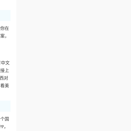
让你在
方案，
有中文
连接上
西对
想看美
一个国
P，