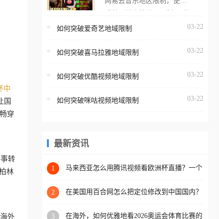
网易云音乐地区限制，使用
海外用户如香港、澳门、台
番茄取消海外地区限制。 当
湾、美国、加拿大、澳大利
在海外打开网易云音乐，却
03-22
如何突破爱奇艺地域限制
亚、欧洲等国家和地区时，
突然弹出“由于版权限制，您
腾讯视频也会像其他音乐平
03-22
所在的地区无法播放”的提示
如何突破喜马拉雅地域限制
台一样，出现地区及版权限
语。 海外用户如香港、澳
制问题，且仅能在中国大陆
03-22
如何突破优酷视频地域限制
门、台湾、美国、加拿大、
地区播放。 遇到这个问题的
杯中
澳大利亚、欧洲等国家和地
朋友们，使用番茄回国加速
03-22
如何突破咪咕视频地域限制
让国
区时，网易云音乐也会像其
器，即可解决「海外用户收
畅穿
他音乐平台一样，出现地区
听腾讯视频地区版权限制」
及版权限制问题，且仅能在
的问题，无论人在香港、澳
中国大陆地区播放。 遇到这
最新资讯
门、台湾、美国、加拿大、
个问题的朋友们，使用番茄
澳大利亚、欧洲等国家和地
赛事转
回国加速器，即可解决「海
马来西亚怎么用腾讯视频看欧洲杯直播？一个
1
区工作、留学、定居等，都
柏林
海外华人的真实困扰与破解
外用户收听网易云音乐地区
可以使用，不再因地区和版
。
版权限制」的问题，无论人
在美国用百合网怎么把定位修改到中国国内？
2
权限制所困扰。
海外华人必备的回国加速指南
在香港、澳门、台湾、美
在海外，如何优雅地看2026奥运会体育比赛的
为海外
3
国、加拿大、澳大利亚、欧