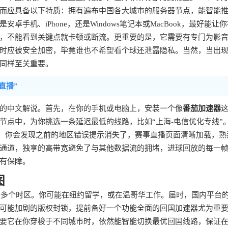
，而应具备以下特质：拥有遍布中国各大城市的服务器节点，能智能
机、iPhone，还是Windows笔记本或MacBook，最好能让
，不能看到关键点就卡顿或断流。更重要的是，它需要有专门为影
时应被安全加密，毕竟谁也不希望看个球还泄露隐私。当然，当出
同样至关重要。
直播”
的中文解说。首先，在你的手机或电脑上，安装一个像
番茄加速器
节点中，为你挑选一条延迟最低的线路，比如“上海-电信优化专线”
p，你会发现之前的地区错误提示消失了，赛事直播页面清晰加载，熟
通道，独享的高带宽避免了与其他数据流的拥堵，进球回放的每一
有保障。
图
北美多个时区。你可能在纽约留学，或在温哥华工作。届时，国内平台
可能加剧的版权封锁，提前备好一个功能全面的回国加速器尤为重
要它在你穿梭于不同城市时，依然能智能切换最优回国线路，保证