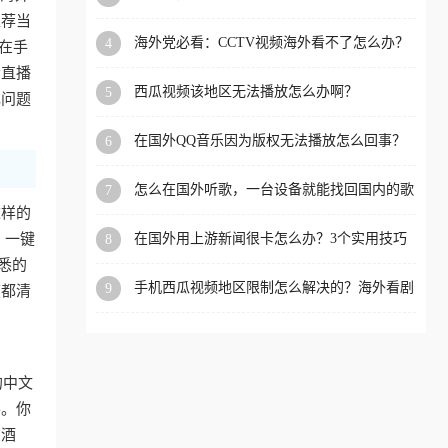
app直播？
推荐当
洲等国家和地区工作、留
海外党必看：CCTV视频海外看不了怎么办？
4
你在手
学、定居等，都可以使用，
3步解决地区限制+追剧自由
音直播
不再因地区和版权限制所困
西瓜视频该地区无法播放怎么办啊？
5
现问题
扰。
在国外QQ音乐因为版权无法播放怎么回事？
6
留学生亲测有效的解决办法
怎么在国外听歌，一台设备就能找回国内的歌
7
单
这样的
。一键
在国外用上游新闻很卡怎么办？3个实用技巧
8
+1款加速器解决海外看国内内容难题
悉的
手机西瓜视频地区限制怎么解决的？海外看剧
9
帧都清
的隐形门与钥匙
的中文
要。你
在酒