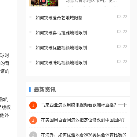
网易云音乐地区限制，使用
海外用户如香港、澳门、台
番茄取消海外地区限制。 当
湾、美国、加拿大、澳大利
在海外打开网易云音乐，却
03-22
如何突破爱奇艺地域限制
亚、欧洲等国家和地区时，
突然弹出“由于版权限制，您
腾讯视频也会像其他音乐平
03-22
所在的地区无法播放”的提示
如何突破喜马拉雅地域限制
台一样，出现地区及版权限
语。 海外用户如香港、澳
制问题，且仅能在中国大陆
03-22
如何突破优酷视频地域限制
门、台湾、美国、加拿大、
地区播放。 遇到这个问题的
看球时
澳大利亚、欧洲等国家和地
朋友们，使用番茄回国加速
03-22
如何突破咪咕视频地域限制
墙的背
区时，网易云音乐也会像其
器，即可解决「海外用户收
靠谱的
他音乐平台一样，出现地区
听腾讯视频地区版权限制」
及版权限制问题，且仅能在
的问题，无论人在香港、澳
中国大陆地区播放。 遇到这
最新资讯
门、台湾、美国、加拿大、
个问题的朋友们，使用番茄
澳大利亚、欧洲等国家和地
你的
回国加速器，即可解决「海
马来西亚怎么用腾讯视频看欧洲杯直播？一个
1
区工作、留学、定居等，都
是版权
海外华人的真实困扰与破解
外用户收听网易云音乐地区
可以使用，不再因地区和版
其他外
版权限制」的问题，无论人
在美国用百合网怎么把定位修改到中国国内？
2
权限制所困扰。
海外华人必备的回国加速指南
在香港、澳门、台湾、美
在海外，如何优雅地看2026奥运会体育比赛的
3
国、加拿大、澳大利亚、欧