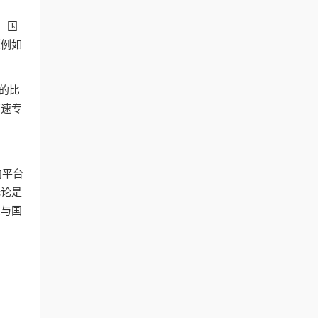
，国
（例如
的比
高速专
内平台
无论是
受与国