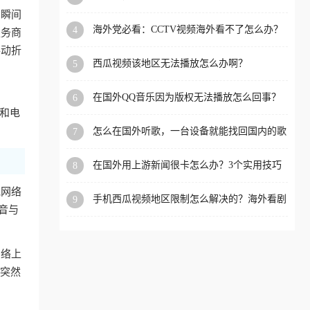
app直播？
的瞬间
洲等国家和地区工作、留
海外党必看：CCTV视频海外看不了怎么办？
4
服务商
学、定居等，都可以使用，
3步解决地区限制+追剧自由
手动折
不再因地区和版权限制所困
西瓜视频该地区无法播放怎么办啊？
5
扰。
在国外QQ音乐因为版权无法播放怎么回事？
6
留学生亲测有效的解决办法
机和电
怎么在国外听歌，一台设备就能找回国内的歌
7
单
在国外用上游新闻很卡怎么办？3个实用技巧
8
+1款加速器解决海外看国内内容难题
他网络
手机西瓜视频地区限制怎么解决的？海外看剧
9
音与
的隐形门与钥匙
网络上
球突然