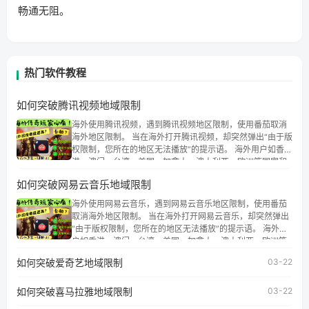
畅通无阻。
热门软件教程
如何突破腾讯视频地域限制
海外使用腾讯视频，遇到腾讯视频地区限制，使用番茄取消
海外地区限制。 当在海外打开腾讯视频，却突然弹出“由于版
权限制，您所在的地区无法播放”的提示语。 海外用户如香
港、澳门、台湾、美国、加拿大、澳大利亚、欧洲等国家和
地区时，腾讯视频也会像其他音乐平台一样，出现地区及版
如何突破网易云音乐地域限制
权限制问题，且仅能在中国大陆地区播放。 遇到这个问题的
朋友们，使用番茄回国加速器，即可解决「海外用户收听腾
海外使用网易云音乐，遇到网易云音乐地区限制，使用番茄
讯视频地区版权限制」的问题，无论人在香港、澳门、台
取消海外地区限制。 当在海外打开网易云音乐，却突然弹出
湾、美国、加拿大、澳大利亚、欧洲等国家和地区工作、留
“由于版权限制，您所在的地区无法播放”的提示语。 海外用
学、定居等，都可以使用，不再因地区和版权限制所困扰。
户如香港、澳门、台湾、美国、加拿大、澳大利亚、欧洲等
国家和地区时，网易云音乐也会像其他音乐平台一样，出现
如何突破爱奇艺地域限制
03-22
地区及版权限制问题，且仅能在中国大陆地区播放。 遇到这
个问题的朋友们，使用番茄回国加速器，即可解决「海外用
如何突破喜马拉雅地域限制
户收听网易云音乐地区版权限制」的问题，无论人在香港、
03-22
澳门、台湾、美国、加拿大、澳大利亚、欧洲等国家和地区