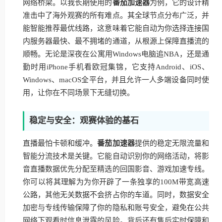
网络桥梁。以我长期使用的
番茄加速器
为例，它的设计精
准击中了海外观赛的所有难点。其全球节点分布广泛，并
能智能推荐最优线路，这意味着它能自动为你选择连接国
内服务器最快、最不拥堵的通道，从根源上保障直播流的
顺畅。无论是深夜在公寓用Windows电脑追NBA，还是通
勤时用iPhone手机看欧冠集锦，它支持Android、iOS、
Windows、macOS全平台，并且允许一人多端设备同时使
用，让你在不同场景下无缝切换。
稳定与安全：观赛体验的基石
直播最怕卡顿和缓冲。
番茄加速器
提供的稳定无限流量和
智能分流技术是关键。它能自动识别你的网络活动，将影
音直播数据优先分配至精选的回国影音、游戏加速专线。
你可以将其理解为为你开辟了一条独享的100M带宽高速
公路，其他无关数据不会挤占你的车道。同时，数据安全
加密与专线传输保障了你的隐私和账号安全，避免在公共
网络下观看时信息泄露的风险。背后还有售后实时保障和