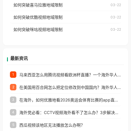
国、加拿大、澳大利亚、欧洲等国家和地区时，网易
如何突破喜马拉雅地域限制
03-22
台湾、美国、加拿大、澳大利亚、欧洲等国家和地区
云音乐也会像其他音乐平台一样，出现地区及版权限
工作、留学、定居等，都可以使用，不再因地区和版
如何突破优酷视频地域限制
03-22
制问题，且仅能在中国大陆地区播放。 遇到这个问题
权限制所困扰。
的朋友们，使用番茄回国加速器，即可解决「海外用
如何突破咪咕视频地域限制
03-22
户收听网易云音乐地区版权限制」的问题，无论人在
香港、澳门、台湾、美国、加拿大、澳大利亚、欧洲
等国家和地区工作、留学、定居等，都可以使用，不
再因地区和版权限制所困扰。
最新资讯
马来西亚怎么用腾讯视频看欧洲杯直播？一个海外华人的真实困扰与破解
1
在美国用百合网怎么把定位修改到中国国内？海外华人必备的回国加速指南
2
在海外，如何优雅地看2026奥运会体育比赛的app直播？
3
海外党必看：CCTV视频海外看不了怎么办？3步解决地区限制+追剧自由
4
西瓜视频该地区无法播放怎么办啊？
5