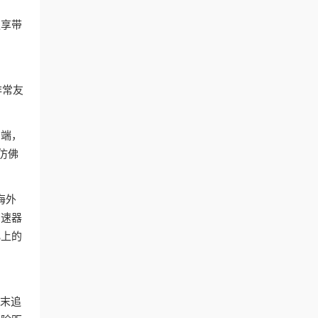
独享带
非常友
户端，
仿佛
海外
加速器
化上的
周末追