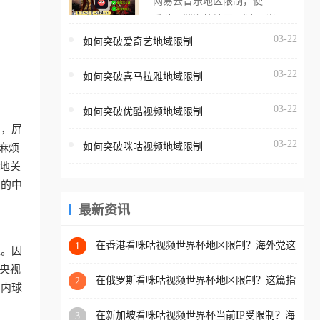
网易云音乐地区限制，使用
海外用户如香港、澳门、台
番茄取消海外地区限制。 当
湾、美国、加拿大、澳大利
在海外打开网易云音乐，却
03-22
如何突破爱奇艺地域限制
亚、欧洲等国家和地区时，
突然弹出“由于版权限制，您
腾讯视频也会像其他音乐平
03-22
所在的地区无法播放”的提示
如何突破喜马拉雅地域限制
台一样，出现地区及版权限
语。 海外用户如香港、澳
制问题，且仅能在中国大陆
03-22
如何突破优酷视频地域限制
门、台湾、美国、加拿大、
地区播放。 遇到这个问题的
台，屏
澳大利亚、欧洲等国家和地
朋友们，使用番茄回国加速
03-22
如何突破咪咕视频地域限制
麻烦
区时，网易云音乐也会像其
器，即可解决「海外用户收
地关
他音乐平台一样，出现地区
听腾讯视频地区版权限制」
台的中
及版权限制问题，且仅能在
的问题，无论人在香港、澳
中国大陆地区播放。 遇到这
最新资讯
门、台湾、美国、加拿大、
个问题的朋友们，使用番茄
澳大利亚、欧洲等国家和地
回国加速器，即可解决「海
在香港看咪咕视频世界杯地区限制？海外党这
1
区工作、留学、定居等，都
区。因
样破局连看7天不卡顿！
外用户收听网易云音乐地区
可以使用，不再因地区和版
央视
版权限制」的问题，无论人
在俄罗斯看咪咕视频世界杯地区限制？这篇指
2
权限制所困扰。
国内球
南帮你流畅看中文解说赛事
在香港、澳门、台湾、美
在新加坡看咪咕视频世界杯当前IP受限制？海
3
国、加拿大、澳大利亚、欧