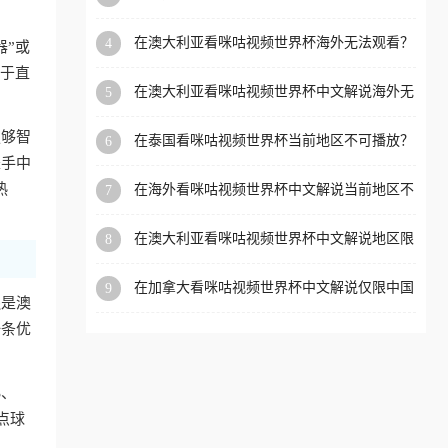
外党看体育赛事的终极破局指南
洲等国家和地区工作、留
在澳大利亚看咪咕视频世界杯海外无法观看？
4
器”或
学、定居等，都可以使用，
海外党看国内体育直播的终极解法
对于直
不再因地区和版权限制所困
在澳大利亚看咪咕视频世界杯中文解说海外无
5
扰。
法观看？这篇指南帮你搞定所有体育直播难题
足够智
在泰国看咪咕视频世界杯当前地区不可播放？
6
海外党破局看中文解说赛事指南
是手中
热
在海外看咪咕视频世界杯中文解说当前地区不
7
可播放？这篇指南帮你搞定所有体育赛事直播
难题
在澳大利亚看咪咕视频世界杯中文解说地区限
8
制？这篇指南帮你搞定海外观赛难题
在加拿大看咪咕视频世界杯中文解说仅限中国
9
还是澳
大陆？这篇指南帮你轻松解锁中文解说和赛事
直播
一条优
S、
点球