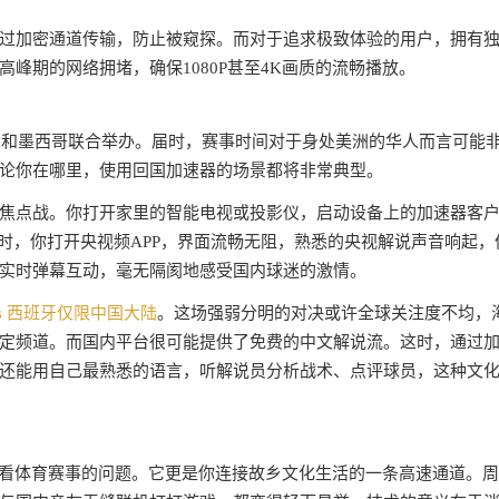
过加密通道传输，防止被窥探。而对于追求极致体验的用户，拥有
峰期的网络拥堵，确保1080P甚至4K画质的流畅播放。
拿大和墨西哥联合举办。届时，赛事时间对于身处美洲的华人而言可能
论你在哪里，使用回国加速器的场景都将非常典型。
焦点战。你打开家里的智能电视或投影仪，启动设备上的加速器客
此时，你打开央视频APP，界面流畅无阻，熟悉的央视解说声音响起，
实时弹幕互动，毫无隔阂地感受国内球迷的激情。
s 西班牙仅限中国大陆
。这场强弱分明的对决或许全球关注度不均，
定频道。而国内平台很可能提供了免费的中文解说流。这时，通过
还能用自己最熟悉的语言，听解说员分析战术、点评球员，这种文
观看体育赛事的问题。它更是你连接故乡文化生活的一条高速通道。