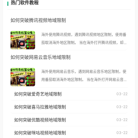
热门软件教程
如何突破腾讯视频地域限制
海外使用腾讯视频，遇到腾讯视频地区限制，使用番
茄取消海外地区限制。 当在海外打开腾讯视频，却突
然弹出“由于版权限制，您所在的地区无法播放”的提
如何突破网易云音乐地域限制
示语。 海外用户如香港、澳门、台湾、美国、加拿
大、澳大利亚、欧洲等国家和地区时，腾讯视频也会
海外使用网易云音乐，遇到网易云音乐地区限制，使
像其他音乐平台一样，出现地区及版权限制问题，且
用番茄取消海外地区限制。 当在海外打开网易云音
仅能在中国大陆地区播放。 遇到这个问题的朋友们，
乐，却突然弹出“由于版权限制，您所在的地区无法
使用番茄回国加速器，即可解决「海外用户收听腾讯
如何突破爱奇艺地域限制
03-22
播放”的提示语。 海外用户如香港、澳门、台湾、美
视频地区版权限制」的问题，无论人在香港、澳门、
国、加拿大、澳大利亚、欧洲等国家和地区时，网易
如何突破喜马拉雅地域限制
03-22
台湾、美国、加拿大、澳大利亚、欧洲等国家和地区
云音乐也会像其他音乐平台一样，出现地区及版权限
工作、留学、定居等，都可以使用，不再因地区和版
如何突破优酷视频地域限制
03-22
制问题，且仅能在中国大陆地区播放。 遇到这个问题
权限制所困扰。
的朋友们，使用番茄回国加速器，即可解决「海外用
如何突破咪咕视频地域限制
03-22
户收听网易云音乐地区版权限制」的问题，无论人在