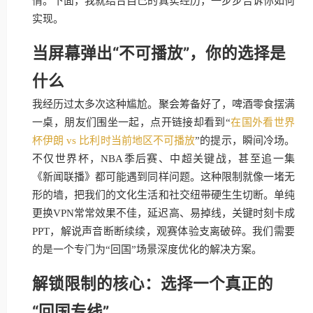
情。下面，我就结合自己的真实经历，一步步告诉你如何
实现。
当屏幕弹出“不可播放”，你的选择是
什么
我经历过太多次这种尴尬。聚会筹备好了，啤酒零食摆满
一桌，朋友们围坐一起，点开链接却看到“
在国外看世界
杯伊朗 vs 比利时当前地区不可播放
”的提示，瞬间冷场。
不仅世界杯，NBA季后赛、中超关键战，甚至追一集
《新闻联播》都可能遇到同样问题。这种限制就像一堵无
形的墙，把我们的文化生活和社交纽带硬生生切断。单纯
更换VPN常常效果不佳，延迟高、易掉线，关键时刻卡成
PPT，解说声音断断续续，观赛体验支离破碎。我们需要
的是一个专门为“回国”场景深度优化的解决方案。
解锁限制的核心：选择一个真正的
“回国专线”