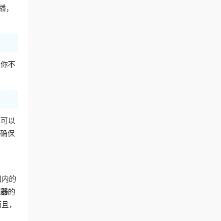
播，
。你不
都可以
，确保
国内的
速器
的
而且，