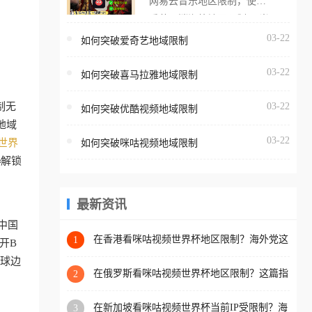
网易云音乐地区限制，使用
海外用户如香港、澳门、台
番茄取消海外地区限制。 当
湾、美国、加拿大、澳大利
在海外打开网易云音乐，却
03-22
如何突破爱奇艺地域限制
亚、欧洲等国家和地区时，
突然弹出“由于版权限制，您
腾讯视频也会像其他音乐平
03-22
所在的地区无法播放”的提示
如何突破喜马拉雅地域限制
台一样，出现地区及版权限
语。 海外用户如香港、澳
制问题，且仅能在中国大陆
制无
03-22
如何突破优酷视频地域限制
门、台湾、美国、加拿大、
地区播放。 遇到这个问题的
地域
澳大利亚、欧洲等国家和地
朋友们，使用番茄回国加速
03-22
世界
如何突破咪咕视频地域限制
区时，网易云音乐也会像其
器，即可解决「海外用户收
器
解锁
他音乐平台一样，出现地区
听腾讯视频地区版权限制」
及版权限制问题，且仅能在
的问题，无论人在香港、澳
中国大陆地区播放。 遇到这
最新资讯
门、台湾、美国、加拿大、
个问题的朋友们，使用番茄
中国
澳大利亚、欧洲等国家和地
回国加速器，即可解决「海
在香港看咪咕视频世界杯地区限制？海外党这
1
开B
区工作、留学、定居等，都
样破局连看7天不卡顿！
外用户收听网易云音乐地区
看球边
可以使用，不再因地区和版
版权限制」的问题，无论人
在俄罗斯看咪咕视频世界杯地区限制？这篇指
2
权限制所困扰。
南帮你流畅看中文解说赛事
在香港、澳门、台湾、美
在新加坡看咪咕视频世界杯当前IP受限制？海
3
国、加拿大、澳大利亚、欧