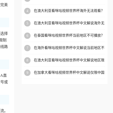
外党看体育赛事的终极破局指南
，完美
洲等国家和地区工作、留
在澳大利亚看咪咕视频世界杯海外无法观看？
4
学、定居等，都可以使用，
海外党看国内体育直播的终极解法
不再因地区和版权限制所困
在澳大利亚看咪咕视频世界杯中文解说海外无
5
扰。
法观看？这篇指南帮你搞定所有体育直播难题
你选择
在泰国看咪咕视频世界杯当前地区不可播放？
6
限制
海外党破局看中文解说赛事指南
能线路
在海外看咪咕视频世界杯中文解说当前地区不
7
可播放？这篇指南帮你搞定所有体育赛事直播
难题
在澳大利亚看咪咕视频世界杯中文解说地区限
8
制？这篇指南帮你搞定海外观赛难题
在加拿大看咪咕视频世界杯中文解说仅限中国
9
BA直
大陆？这篇指南帮你轻松解锁中文解说和赛事
直播
账号或
断流。