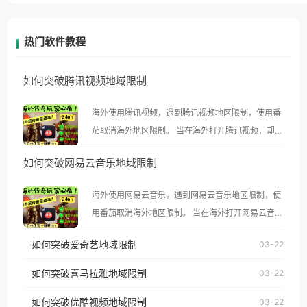
热门软件教程
如何突破腾讯视频地域限制
海外使用腾讯视频，遇到腾讯视频地区限制，使用番
茄取消海外地区限制。 当在海外打开腾讯视频，却突
然弹出“由于版权限制，您所在的地区无法播放”的提
如何突破网易云音乐地域限制
示语。 海外用户如香港、澳门、台湾、美国、加拿
大、澳大利亚、欧洲等国家和地区时，腾讯视频也会
海外使用网易云音乐，遇到网易云音乐地区限制，使
像其他音乐平台一样，出现地区及版权限制问题，且
用番茄取消海外地区限制。 当在海外打开网易云音
仅能在中国大陆地区播放。 遇到这个问题的朋友们，
乐，却突然弹出“由于版权限制，您所在的地区无法
使用番茄回国加速器，即可解决「海外用户收听腾讯
如何突破爱奇艺地域限制
03-22
播放”的提示语。 海外用户如香港、澳门、台湾、美
视频地区版权限制」的问题，无论人在香港、澳门、
国、加拿大、澳大利亚、欧洲等国家和地区时，网易
如何突破喜马拉雅地域限制
03-22
台湾、美国、加拿大、澳大利亚、欧洲等国家和地区
云音乐也会像其他音乐平台一样，出现地区及版权限
工作、留学、定居等，都可以使用，不再因地区和版
如何突破优酷视频地域限制
03-22
制问题，且仅能在中国大陆地区播放。 遇到这个问题