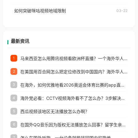
权限制所困扰。
的朋友们，使用番茄回国加速器，即可解决「海外用
如何突破咪咕视频地域限制
03-22
户收听网易云音乐地区版权限制」的问题，无论人在
香港、澳门、台湾、美国、加拿大、澳大利亚、欧洲
等国家和地区工作、留学、定居等，都可以使用，不
再因地区和版权限制所困扰。
最新资讯
马来西亚怎么用腾讯视频看欧洲杯直播？一个海外华人的真实困扰与破解
1
在美国用百合网怎么把定位修改到中国国内？海外华人必备的回国加速指南
2
在海外，如何优雅地看2026奥运会体育比赛的app直播？
3
海外党必看：CCTV视频海外看不了怎么办？3步解决地区限制+追剧自由
4
西瓜视频该地区无法播放怎么办啊？
5
在国外QQ音乐因为版权无法播放怎么回事？留学生亲测有效的解决办法
6
怎么在国外听歌，一台设备就能找回国内的歌单
7